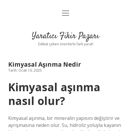
menüyü
Anasayfa
aç
Gizlilik Politikası
Yaratıcı Fikir Pazarı
Yasal Uyarı
Dikkat çeken önerilerle fark yarat!
Hakkımızda
Kimyasal Aşınma Nedir
Tarih: Ocak 10, 2025
Kimyasal aşınma
nasıl olur?
Kimyasal aşınma, bir mineralin yapısını değiştirir ve
ayrışmasına neden olur. Su, hidroliz yoluyla kayanın