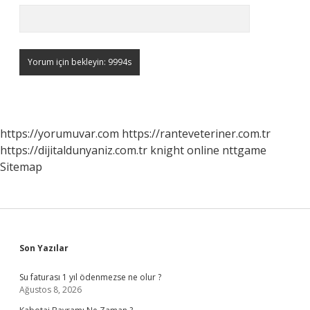
https://yorumuvar.com
https://ranteveteriner.com.tr
https://dijitaldunyaniz.com.tr
knight online
nttgame
Sitemap
Sidebar
Son Yazılar
Su faturası 1 yıl ödenmezse ne olur ?
Ağustos 8, 2026