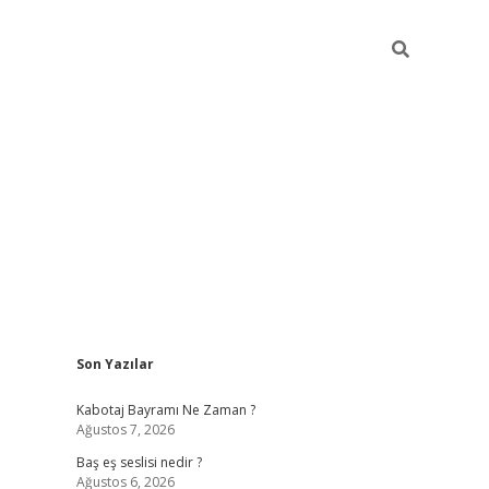
Sidebar
Son Yazılar
vdcasino.online
Kabotaj Bayramı Ne Zaman ?
Ağustos 7, 2026
Baş eş seslisi nedir ?
Ağustos 6, 2026