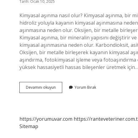
Tarih: Ocak 10, 2025
Kimyasal aşınma nasıl olur? Kimyasal aşınma, bir min
hidroliz yoluyla kayanın kimyasal aşınmasına neden
aşınmasına neden olur. Oksijen, bir metalle birleşe
Kimyasal aşınma, bir mineralin yapısını değiştirir v
kimyasal aşınmasına neden olur. Karbondioksit, asi
Oksijen, bir metalle birleşerek kayanın kimyasal a
aşındırma, fotokimyasal işleme veya fotoaşındırma 
yüksek hassasiyetli hassas bileşenler üretmek için
Kimyasal
Devamını okuyun
Yorum Bırak
Aşınma
Nedir
https://yorumuvar.com
https://ranteveteriner.com.t
Sitemap