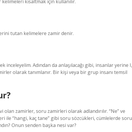
elimeleri kısaltmak için kullanılır.
erini tutan kelimelere zamir denir.
ek inceleyelim. Adından da anlaşılacağı gibi, insanlar yerine I
irler olarak tanımlanır. Bir kişi veya bir grup insanı temsil
ur?
 olan zamirler, soru zamirleri olarak adlandırılır. “Ne” ve
eri ile “hangi, kaç tane” gibi soru sözcükleri, cümlelerde soru
şındın? Onun senden başka nesi var?