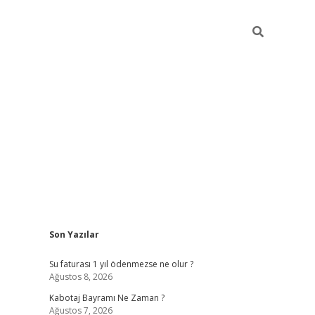
Sidebar
Son Yazılar
vdcasino.onlin
Su faturası 1 yıl ödenmezse ne olur ?
Ağustos 8, 2026
Kabotaj Bayramı Ne Zaman ?
Ağustos 7, 2026