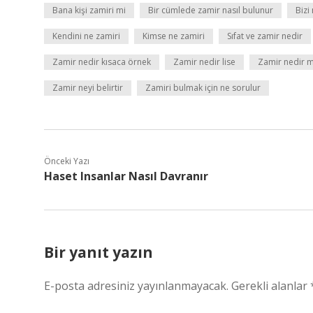
Bana kişi zamiri mi
Bir cümlede zamir nasıl bulunur
Bizi
Kendini ne zamiri
Kimse ne zamiri
Sıfat ve zamir nedir
Zamir nedir kısaca örnek
Zamir nedir lise
Zamir nedir 
Zamir neyi belirtir
Zamiri bulmak için ne sorulur
Önceki Yazı
Haset Insanlar Nasıl Davranır
Bir yanıt yazın
E-posta adresiniz yayınlanmayacak.
Gerekli alanlar