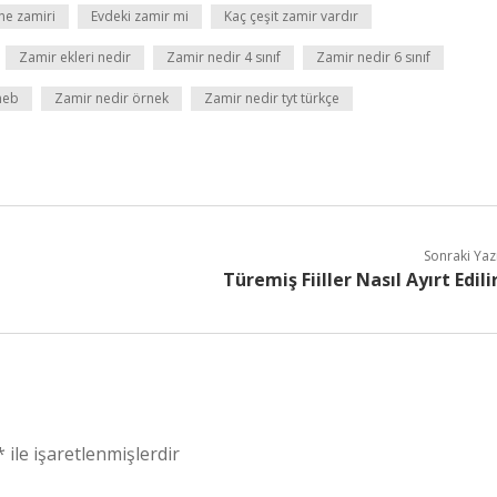
 ne zamiri
Evdeki zamir mi
Kaç çeşit zamir vardır
Zamir ekleri nedir
Zamir nedir 4 sınıf
Zamir nedir 6 sınıf
meb
Zamir nedir örnek
Zamir nedir tyt türkçe
Sonraki Yaz
Türemiş Fiiller Nasıl Ayırt Edili
*
ile işaretlenmişlerdir