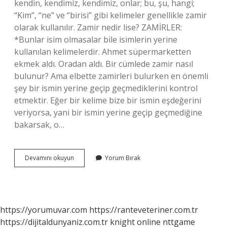
kendin, kendimiz, kendimiz, onlar; bu, şu, hangi;
“Kim”, “ne” ve “birisi” gibi kelimeler genellikle zamir
olarak kullanılır. Zamir nedir lise? ZAMİRLER:
*Bunlar isim olmasalar bile isimlerin yerine
kullanılan kelimelerdir. Ahmet süpermarketten
ekmek aldı. Oradan aldı. Bir cümlede zamir nasıl
bulunur? Ama elbette zamirleri bulurken en önemli
şey bir ismin yerine geçip geçmediklerini kontrol
etmektir. Eğer bir kelime bize bir ismin eşdeğerini
veriyorsa, yani bir ismin yerine geçip geçmediğine
bakarsak, o…
Zamir
Devamını okuyun
Yorum Bırak
Nedir
11
Sınıf
https://yorumuvar.com
https://ranteveteriner.com.tr
https://dijitaldunyaniz.com.tr
knight online
nttgame