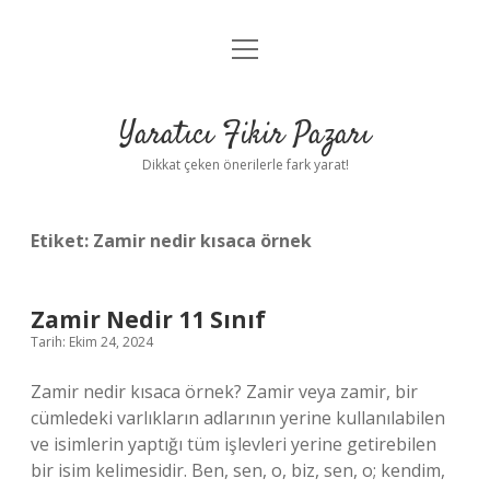
menüyü
Anasayfa
aç
Gizlilik Politikası
Yaratıcı Fikir Pazarı
Yasal Uyarı
Dikkat çeken önerilerle fark yarat!
Hakkımızda
Etiket:
Zamir nedir kısaca örnek
Zamir Nedir 11 Sınıf
Tarih: Ekim 24, 2024
Zamir nedir kısaca örnek? Zamir veya zamir, bir
cümledeki varlıkların adlarının yerine kullanılabilen
ve isimlerin yaptığı tüm işlevleri yerine getirebilen
bir isim kelimesidir. Ben, sen, o, biz, sen, o; kendim,