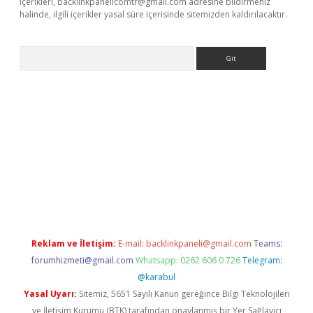
içerikleri,
backlinkpanelicomtr@gmail.com
adresine bildirmeniz
halinde, ilgili içerikler yasal süre içerisinde sitemizden kaldırılacaktır.
Arama
e
Reklam ve İletişim:
E-mail:
backlinkpaneli@gmail.com
Teams:
forumhizmeti@gmail.com
Whatsapp: 0262 606 0 726
Telegram:
@karabul
Yasal Uyarı:
Sitemiz, 5651 Sayılı Kanun gereğince Bilgi Teknolojileri
ve İletişim Kurumu (BTK) tarafından onaylanmış bir Yer Sağlayıcı