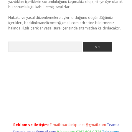
yazdıkları içeriklerin sorumluluğunu taşımakta olup, siteye üye olarak
bu sorumluluğu kabul etmiş sayılırlar.
Hukuka ve yasal düzenlemelere aykırı olduğunu düşündüğünüz
içerikleri,
backlinkpanelicomtr@gmail.com
adresine bildirmeniz
halinde, ilgili içerikler yasal süre içerisinde sitemizden kaldırılacaktır.
Arama
line
Reklam ve İletişim:
E-mail:
backlinkpaneli@gmail.com
Teams:
forumhizmeti@gmail.com
Whatsapp: 0262 606 0 726
Telegram: