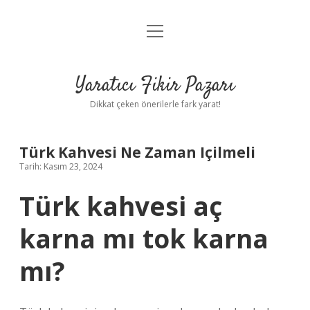
menüyü
Anasayfa
aç
Gizlilik Politikası
Yaratıcı Fikir Pazarı
Yasal Uyarı
Dikkat çeken önerilerle fark yarat!
Hakkımızda
Türk Kahvesi Ne Zaman Içilmeli
Tarih: Kasım 23, 2024
Türk kahvesi aç
karna mı tok karna
mı?