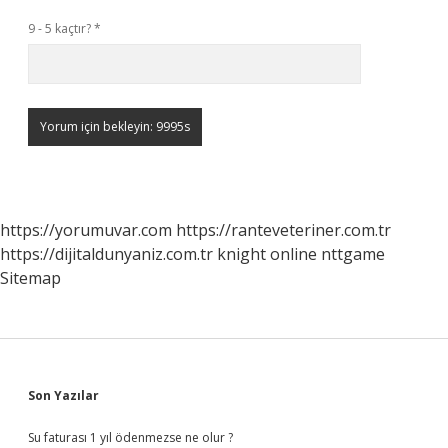
9 - 5 kaçtır?
*
https://yorumuvar.com
https://ranteveteriner.com.tr
https://dijitaldunyaniz.com.tr
knight online
nttgame
Sitemap
Sidebar
Son Yazılar
Su faturası 1 yıl ödenmezse ne olur ?