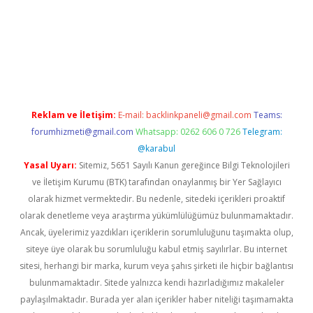
ino.online
Reklam ve İletişim:
E-mail:
backlinkpaneli@gmail.com
Teams:
forumhizmeti@gmail.com
Whatsapp: 0262 606 0 726
Telegram:
@karabul
Yasal Uyarı:
Sitemiz, 5651 Sayılı Kanun gereğince Bilgi Teknolojileri
ve İletişim Kurumu (BTK) tarafından onaylanmış bir Yer Sağlayıcı
olarak hizmet vermektedir. Bu nedenle, sitedeki içerikleri proaktif
olarak denetleme veya araştırma yükümlülüğümüz bulunmamaktadır.
Ancak, üyelerimiz yazdıkları içeriklerin sorumluluğunu taşımakta olup,
siteye üye olarak bu sorumluluğu kabul etmiş sayılırlar. Bu internet
sitesi, herhangi bir marka, kurum veya şahıs şirketi ile hiçbir bağlantısı
bulunmamaktadır. Sitede yalnızca kendi hazırladığımız makaleler
paylaşılmaktadır. Burada yer alan içerikler haber niteliği taşımamakta