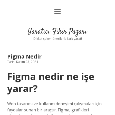
menüyü
Anasayfa
aç
Gizlilik Politikası
Yaratıcı Fikir Pazarı
Yasal Uyarı
Dikkat çeken önerilerle fark yarat!
Hakkımızda
Pigma Nedir
Tarih: Kasım 23, 2024
Figma nedir ne işe
yarar?
Web tasarımı ve kullanıcı deneyimi çalışmaları için
faydalar sunan bir araçtır. Figma, grafikleri