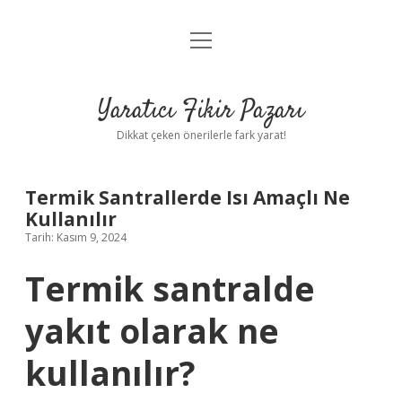
menüyü
Anasayfa
aç
Gizlilik Politikası
Yaratıcı Fikir Pazarı
Yasal Uyarı
Dikkat çeken önerilerle fark yarat!
Hakkımızda
Termik Santrallerde Isı Amaçlı Ne
Kullanılır
Tarih: Kasım 9, 2024
Termik santralde
yakıt olarak ne
kullanılır?