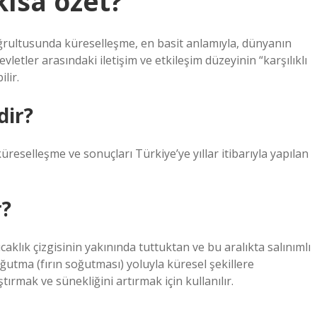
kısa özet?
ultusunda küreselleşme, en basit anlamıyla, dünyanın
letler arasındaki iletişim ve etkileşim düzeyinin “karşılıklı
lir.
dir?
üreselleşme ve sonuçları Türkiye’ye yıllar itibarıyla yapılan
r?
caklık çizgisinin yakınında tuttuktan ve bu aralıkta salınımlı
ğutma (fırın soğutması) yoluyla küresel şekillere
tırmak ve sünekliğini artırmak için kullanılır.