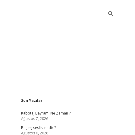
Sidebar
Son Yazılar
vdcasino.onlin
Kabotaj Bayramı Ne Zaman ?
Ağustos 7, 2026
Baş eş seslisi nedir ?
Ağustos 6, 2026