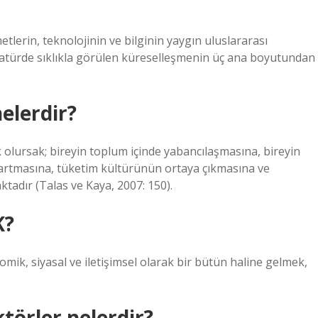
lerin, teknolojinin ve bilginin yaygın uluslararası
ratürde sıklıkla görülen küreselleşmenin üç ana boyutundan
elerdir?
 olursak; bireyin toplum içinde yabancılaşmasına, bireyin
n artmasına, tüketim kültürünün ortaya çıkmasına ve
tadır (Talas ve Kaya, 2007: 150).
K?
omik, siyasal ve iletişimsel olarak bir bütün haline gelmek,
törler nelerdir?