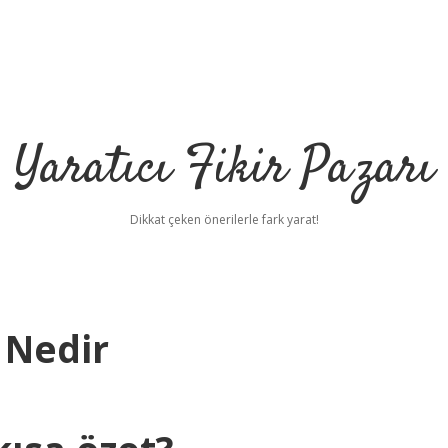
Yaratıcı Fikir Pazarı
Dikkat çeken önerilerle fark yarat!
 Nedir