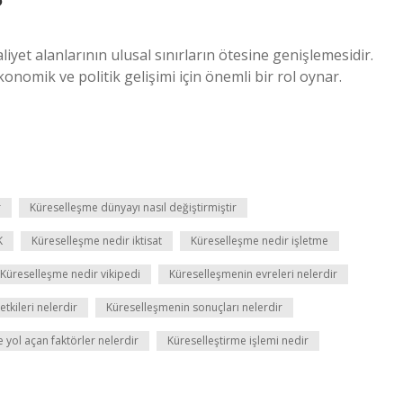
?
iyet alanlarının ulusal sınırların ötesine genişlemesidir.
nomik ve politik gelişimi için önemli bir rol oynar.
r
Küreselleşme dünyayı nasıl değiştirmiştir
K
Küreselleşme nedir iktisat
Küreselleşme nedir işletme
Küreselleşme nedir vikipedi
Küreselleşmenin evreleri nelerdir
tkileri nelerdir
Küreselleşmenin sonuçları nelerdir
 yol açan faktörler nelerdir
Küreselleştirme işlemi nedir