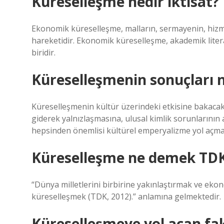
Küreselleşme nedir iktisat?
Ekonomik küreselleşme, malların, sermayenin, hizmet
hareketidir. Ekonomik küreselleşme, akademik lite
biridir.
Küreselleşmenin sonuçları n
Küreselleşmenin kültür üzerindeki etkisine bakacak
giderek yalnızlaşmasına, ulusal kimlik sorunlarını
hepsinden önemlisi kültürel emperyalizme yol açmak
Küreselleşme ne demek TD
“Dünya milletlerini birbirine yakınlaştırmak ve ekon
küreselleşmek (TDK, 2012).” anlamına gelmektedir.
Küreselleşmeye yol açan fak