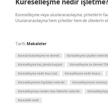
Küreselleşme nedir işletme
Küreselleşme veya uluslararasılaşma, şirketlerin faal
Uluslararasılaşma hem şirketler hem de ülkelerin eko
Tarih:
Makaleler
Küresel bütünleşme ne demek
Küreselleşme çeşitleri nelerdi
Küreselleşme kaç yılında başladı
Küreselleşme ne demek TD
Küreselleşme nedir kısa özet
Küreselleşme nedir kısaca
Küreselleşmenin faydaları nelerdir
Küreselleşmenin olumsuz e
Küreselleşmeye neden olan faktörler nelerdir
Küreselleşmeye
Küresellik nedir