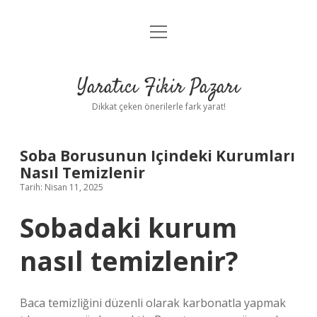
menüyü
Anasayfa
aç
Gizlilik Politikası
Yaratıcı Fikir Pazarı
Yasal Uyarı
Dikkat çeken önerilerle fark yarat!
Hakkımızda
Soba Borusunun Içindeki Kurumları
Nasıl Temizlenir
Tarih: Nisan 11, 2025
Sobadaki kurum
nasıl temizlenir?
Baca temizliğini düzenli olarak karbonatla yapmak