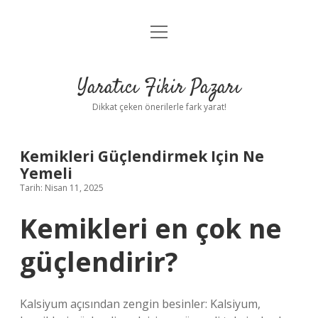
menüyü
Anasayfa
aç
Gizlilik Politikası
Yaratıcı Fikir Pazarı
Yasal Uyarı
Dikkat çeken önerilerle fark yarat!
Hakkımızda
Kemikleri Güçlendirmek Için Ne
Yemeli
Tarih: Nisan 11, 2025
Kemikleri en çok ne
güçlendirir?
Kalsiyum açısından zengin besinler: Kalsiyum,