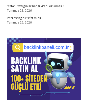
Stefan Zweig’in ilk hangi kitabı okunmalı ?
Temmuz 28, 2026
Interesting bir sıfat mıdır ?
Temmuz 25, 2026