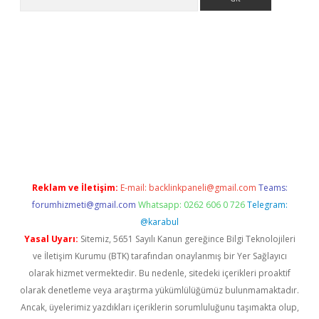
ne
Reklam ve İletişim:
E-mail:
backlinkpaneli@gmail.com
Teams:
forumhizmeti@gmail.com
Whatsapp: 0262 606 0 726
Telegram:
@karabul
Yasal Uyarı:
Sitemiz, 5651 Sayılı Kanun gereğince Bilgi Teknolojileri
ve İletişim Kurumu (BTK) tarafından onaylanmış bir Yer Sağlayıcı
olarak hizmet vermektedir. Bu nedenle, sitedeki içerikleri proaktif
olarak denetleme veya araştırma yükümlülüğümüz bulunmamaktadır.
Ancak, üyelerimiz yazdıkları içeriklerin sorumluluğunu taşımakta olup,