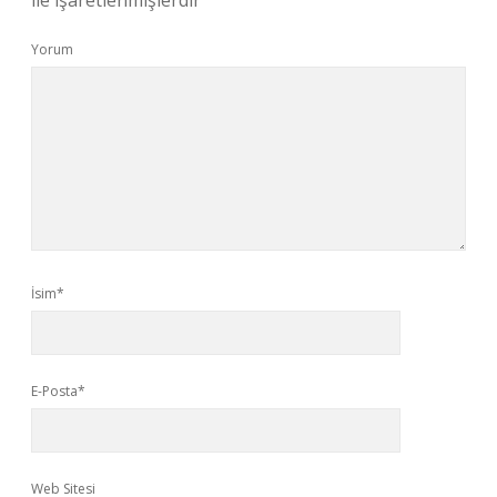
ile işaretlenmişlerdir
Yorum
İsim*
E-Posta*
Web Sitesi