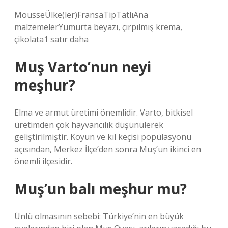
MousseÜlke(ler)FransaTipTatlıAna
malzemelerYumurta beyazı, çırpılmış krema,
çikolata1 satır daha
Muş Varto’nun neyi
meşhur?
Elma ve armut üretimi önemlidir. Varto, bitkisel
üretimden çok hayvancılık düşünülerek
geliştirilmiştir. Koyun ve kıl keçisi popülasyonu
açısından, Merkez İlçe’den sonra Muş’un ikinci en
önemli ilçesidir.
Muş’un balı meşhur mu?
Ünlü olmasının sebebi: Türkiye’nin en büyük