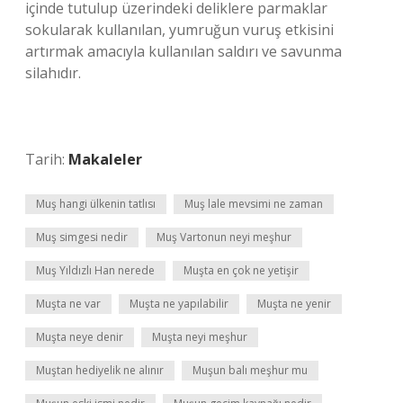
içinde tutulup üzerindeki deliklere parmaklar
sokularak kullanılan, yumruğun vuruş etkisini
artırmak amacıyla kullanılan saldırı ve savunma
silahıdır.
Tarih:
Makaleler
Muş hangi ülkenin tatlısı
Muş lale mevsimi ne zaman
Muş simgesi nedir
Muş Vartonun neyi meşhur
Muş Yıldızlı Han nerede
Muşta en çok ne yetişir
Muşta ne var
Muşta ne yapılabilir
Muşta ne yenir
Muşta neye denir
Muşta neyi meşhur
Muştan hediyelik ne alınır
Muşun balı meşhur mu