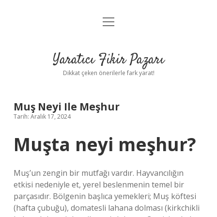
menüyü
Anasayfa
aç
Gizlilik Politikası
Yaratıcı Fikir Pazarı
Yasal Uyarı
Dikkat çeken önerilerle fark yarat!
Hakkımızda
Muş Neyi Ile Meşhur
Tarih: Aralık 17, 2024
Muşta neyi meşhur?
Muş’un zengin bir mutfağı vardır. Hayvancılığın
etkisi nedeniyle et, yerel beslenmenin temel bir
parçasıdır. Bölgenin başlıca yemekleri; Muş köftesi
(hafta çubuğu), domatesli lahana dolması (kirkchikli