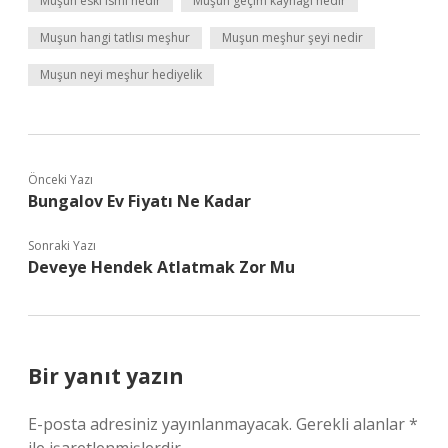
Muşun eski ismi nedir
Muşun geçim kaynağı nedir
Muşun hangi tatlısı meşhur
Muşun meşhur şeyi nedir
Muşun neyi meşhur hediyelik
Önceki Yazı
Bungalov Ev Fiyatı Ne Kadar
Sonraki Yazı
Deveye Hendek Atlatmak Zor Mu
Bir yanıt yazın
E-posta adresiniz yayınlanmayacak.
Gerekli alanlar
*