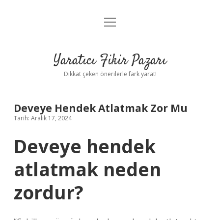
menüyü
Anasayfa
aç
Gizlilik Politikası
Yaratıcı Fikir Pazarı
Yasal Uyarı
Dikkat çeken önerilerle fark yarat!
Hakkımızda
Deveye Hendek Atlatmak Zor Mu
Tarih: Aralık 17, 2024
Deveye hendek
atlatmak neden
zordur?