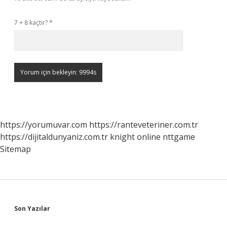
7 + 8 kaçtır?
*
https://yorumuvar.com
https://ranteveteriner.com.tr
https://dijitaldunyaniz.com.tr
knight online
nttgame
Sitemap
Sidebar
Son Yazılar