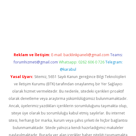
o.online
Reklam ve İletişim:
E-mail:
backlinkpaneli@gmail.com
Teams:
forumhizmeti@gmail.com
Whatsapp: 0262 606 0 726
Telegram:
@karabul
Yasal Uyarı:
Sitemiz, 5651 Sayılı Kanun gereğince Bilgi Teknolojileri
ve İletişim Kurumu (BTK) tarafından onaylanmış bir Yer Sağlayıcı
olarak hizmet vermektedir. Bu nedenle, sitedeki içerikleri proaktif
olarak denetleme veya araştırma yükümlülüğümüz bulunmamaktadır.
Ancak, üyelerimiz yazdıkları içeriklerin sorumluluğunu taşımakta olup,
siteye üye olarak bu sorumluluğu kabul etmiş sayılırlar. Bu internet
sitesi, herhangi bir marka, kurum veya şahıs şirketi ile hiçbir bağlantısı
bulunmamaktadır. Sitede yalnızca kendi hazırladığımız makaleler
paylaşılmaktadır. Burada yer alan içerikler haber niteliği taşımamakta