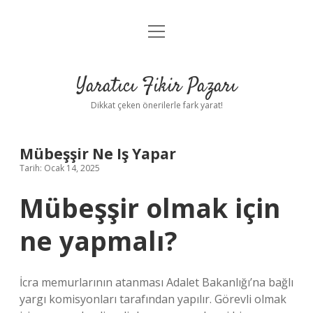
menüyü
Anasayfa
aç
Gizlilik Politikası
Yaratıcı Fikir Pazarı
Yasal Uyarı
Dikkat çeken önerilerle fark yarat!
Hakkımızda
Mübeşşir Ne Iş Yapar
Tarih: Ocak 14, 2025
Mübeşşir olmak için
ne yapmalı?
İcra memurlarının atanması Adalet Bakanlığı’na bağlı
yargı komisyonları tarafından yapılır. Görevli olmak