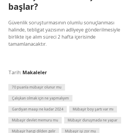
başlar?
Güvenlik soruşturmasının olumlu sonuçlanması
halinde, tebligat yazısının adliyeye gönderilmesiyle
birlikte işe alım süreci 2 hafta içerisinde
tamamlanacaktır.
Tarih:
Makaleler
70 puanla mübaşir olunur mu
Çalışkan olmak için ne yapmalıyım
Gardiyan maaşı ne kadar 2024
Mübaşir boy şartı var mı
Mübaşir devlet memuru mu
Mübaşir duruşmada ne yapar
Mübaşir hangi dilden gelir
Mübaşir işi zor mu