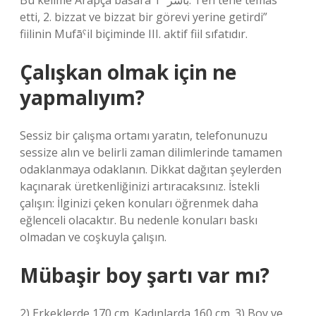
Bu kelime Arapça bāsara باشر “1. Ten tene temas
etti, 2. bizzat ve bizzat bir görevi yerine getirdi”
fiilinin Mufāˁil biçiminde III. aktif fiil sıfatıdır.
Çalışkan olmak için ne
yapmalıyım?
Sessiz bir çalışma ortamı yaratın, telefonunuzu
sessize alın ve belirli zaman dilimlerinde tamamen
odaklanmaya odaklanın. Dikkat dağıtan şeylerden
kaçınarak üretkenliğinizi artıracaksınız. İstekli
çalışın: İlginizi çeken konuları öğrenmek daha
eğlenceli olacaktır. Bu nedenle konuları baskı
olmadan ve coşkuyla çalışın.
Mübaşir boy şartı var mı?
2) Erkeklerde 170 cm. Kadınlarda 160 cm. 3) Boy ve