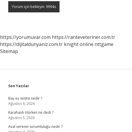
https://yorumuvar.com
https://ranteveteriner.com.tr
https://dijitaldunyaniz.com.tr
knight online
nttgame
Sitemap
Sidebar
Son Yazılar
Baş eş seslisi nedir ?
Ağustos 6, 2026
Karahanlı ölürken ne dedi ?
Ağustos 5, 2026
Aval verenin sorumluluğu nedir ?
Ağustos 4, 2026