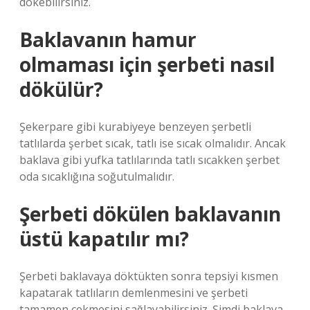
dökebilirsiniz.
Baklavanın hamur
olmaması için şerbeti nasıl
dökülür?
Şekerpare gibi kurabiyeye benzeyen şerbetli
tatlılarda şerbet sıcak, tatlı ise sıcak olmalıdır. Ancak
baklava gibi yufka tatlılarında tatlı sıcakken şerbet
oda sıcaklığına soğutulmalıdır.
Şerbeti dökülen baklavanın
üstü kapatılır mı?
Şerbeti baklavaya döktükten sonra tepsiyi kısmen
kapatarak tatlıların demlenmesini ve şerbeti
tamamen çekmesini sağlayabilirsiniz. Şimdi baklava