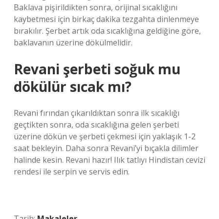
Baklava pişirildikten sonra, orijinal sıcaklığını
kaybetmesi için birkaç dakika tezgahta dinlenmeye
bırakılır. Şerbet artık oda sıcaklığına geldiğine göre,
baklavanın üzerine dökülmelidir.
Revani şerbeti soğuk mu
dökülür sıcak mı?
Revani fırından çıkarıldıktan sonra ilk sıcaklığı
geçtikten sonra, oda sıcaklığına gelen şerbeti
üzerine dökün ve şerbeti çekmesi için yaklaşık 1-2
saat bekleyin. Daha sonra Revani’yi bıçakla dilimler
halinde kesin. Revani hazır! Ilık tatlıyı Hindistan cevizi
rendesi ile serpin ve servis edin.
Tarih:
Makaleler