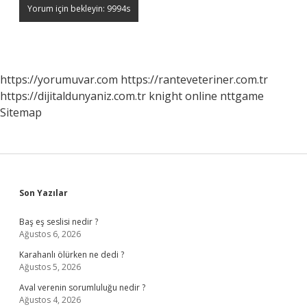
https://yorumuvar.com
https://ranteveteriner.com.tr
https://dijitaldunyaniz.com.tr
knight online
nttgame
Sitemap
Sidebar
Son Yazılar
Baş eş seslisi nedir ?
Ağustos 6, 2026
Karahanlı ölürken ne dedi ?
Ağustos 5, 2026
Aval verenin sorumluluğu nedir ?
Ağustos 4, 2026