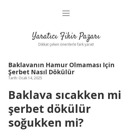
menüyü
Anasayfa
aç
Gizlilik Politikası
Yaratıcı Fikir Pazarı
Yasal Uyarı
Dikkat çeken önerilerle fark yarat!
Hakkımızda
Baklavanın Hamur Olmaması Için
Şerbet Nasıl Dökülür
Tarih: Ocak 14, 2025
Baklava sıcakken mi
şerbet dökülür
soğukken mi?