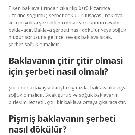
Pişen baklava fırından çıkarılıp üstü kızarınca
üzerine soğumuş şerbet dökülür. Kısacası, baklava
acılı mı yoksa şerbetli mi olmalı sorusunun cevabı:
baklavadır. Baklava şerbeti nasıl dökülür veya soğuk
mudur sorusuna gelince, cevap: baklava sıcak,
şerbet soğuk olmalıdır.
Baklavanın çitir çitir olmasi
için şerbeti nasıl olmalı?
Şurubu baklavayla karıştırdığınızda, baklava ılık veya
soğuk olmalıdır. Sıcak şurup ve soğuk baklavanın
birleşimi lezzetli, çıtır bir baklava ortaya çıkaracaktır.
Pişmiş baklavanın şerbeti
nasıl dökülür?