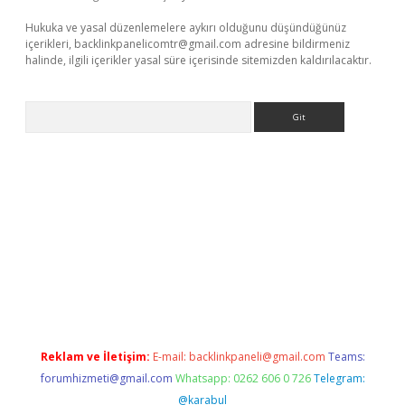
Hukuka ve yasal düzenlemelere aykırı olduğunu düşündüğünüz
içerikleri,
backlinkpanelicomtr@gmail.com
adresine bildirmeniz
halinde, ilgili içerikler yasal süre içerisinde sitemizden kaldırılacaktır.
Arama
online
Reklam ve İletişim:
E-mail:
backlinkpaneli@gmail.com
Teams:
forumhizmeti@gmail.com
Whatsapp: 0262 606 0 726
Telegram:
@karabul