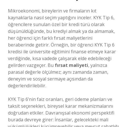
Mikroekonomi, bireylerin ve firmaların kıt
kaynaklarla nasıl seçim yaptığını inceler. KYK Tip 6,
öğrencilere sunulan özel bir kredi türü olarak
düşünüldüğünde, bu krediyi almak ya da almamak,
her öğrenci için farklı fırsat maliyetlerini
beraberinde getirir. Örneğin, bir öğrenci KYK Tip 6
kredisi ile üniversite eğitimini finanse etmeye karar
verdiğinde, kısa vadede çalışarak elde edebileceği
gelirden vazgeçer. Bu
fırsat maliyeti
, yalnızca
parasal değerle ölçülmez; aynı zamanda zaman,
deneyim ve sosyal sermaye açısından da
değerlendirilebilir.
KYK Tip 6’nin faiz oranları, geri ödeme planları ve
taksit seçenekleri, bireysel karar mekanizmalarını
doğrudan etkiler. Davranışsal ekonomi perspektifi
burada devreye girer: İnsanlar, gelecekteki mali
yükümlülükleri küçümseyebilir veya mevcut rahatlığı