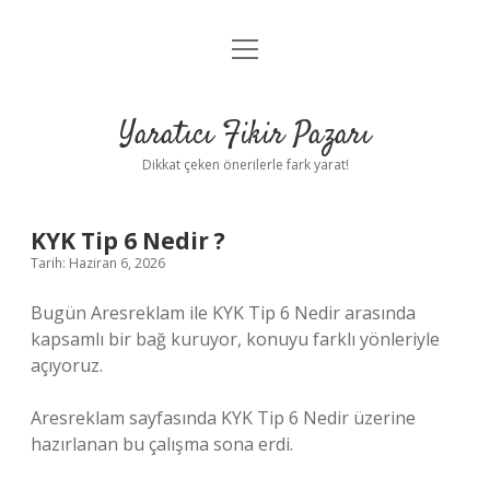
menüyü
Anasayfa
aç
Gizlilik Politikası
Yaratıcı Fikir Pazarı
Yasal Uyarı
Dikkat çeken önerilerle fark yarat!
Hakkımızda
KYK Tip 6 Nedir ?
Tarih: Haziran 6, 2026
Bugün Aresreklam ile KYK Tip 6 Nedir arasında
kapsamlı bir bağ kuruyor, konuyu farklı yönleriyle
açıyoruz.
Aresreklam sayfasında KYK Tip 6 Nedir üzerine
hazırlanan bu çalışma sona erdi.