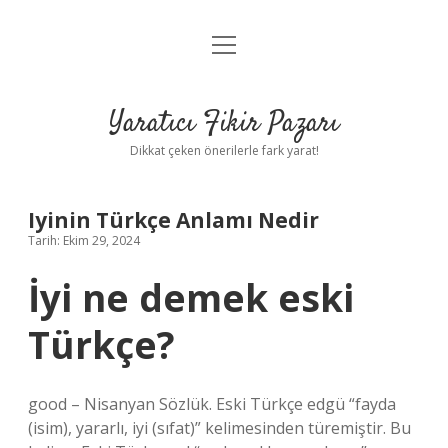
menüyü
Anasayfa
aç
Gizlilik Politikası
Yaratıcı Fikir Pazarı
Yasal Uyarı
Dikkat çeken önerilerle fark yarat!
Hakkımızda
Iyinin Türkçe Anlamı Nedir
Tarih: Ekim 29, 2024
İyi ne demek eski
Türkçe?
good – Nisanyan Sözlük. Eski Türkçe edgü “fayda
(isim), yararlı, iyi (sıfat)” kelimesinden türemiştir. Bu