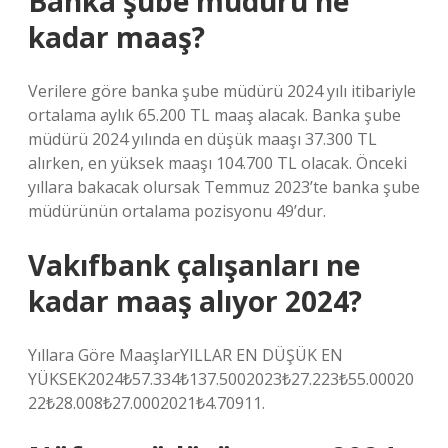
Banka şube müdürü ne
kadar maaş?
Verilere göre banka şube müdürü 2024 yılı itibariyle
ortalama aylık 65.200 TL maaş alacak. Banka şube
müdürü 2024 yılında en düşük maaşı 37.300 TL
alırken, en yüksek maaşı 104.700 TL olacak. Önceki
yıllara bakacak olursak Temmuz 2023’te banka şube
müdürünün ortalama pozisyonu 49’dur.
Vakıfbank çalışanları ne
kadar maaş alıyor 2024?
Yıllara Göre MaaşlarYILLAR EN DÜŞÜK EN
YÜKSEK2024₺57.334₺137.5002023₺27.223₺55.00020
22₺28.008₺27.0002021₺4.70911.