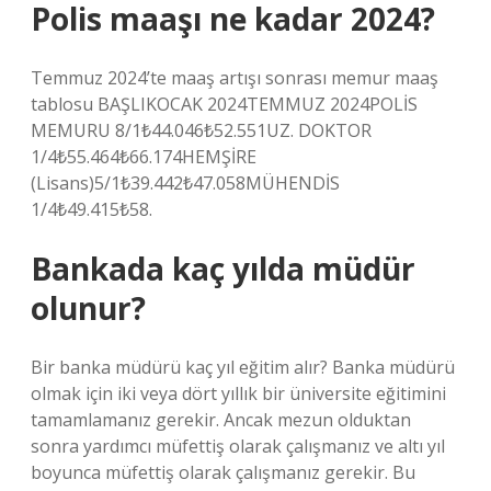
Polis maaşı ne kadar 2024?
Temmuz 2024’te maaş artışı sonrası memur maaş
tablosu BAŞLIKOCAK 2024TEMMUZ 2024POLİS
MEMURU 8/1₺44.046₺52.551UZ. DOKTOR
1/4₺55.464₺66.174HEMŞİRE
(Lisans)5/1₺39.442₺47.058MÜHENDİS
1/4₺49.415₺58.
Bankada kaç yılda müdür
olunur?
Bir banka müdürü kaç yıl eğitim alır? Banka müdürü
olmak için iki veya dört yıllık bir üniversite eğitimini
tamamlamanız gerekir. Ancak mezun olduktan
sonra yardımcı müfettiş olarak çalışmanız ve altı yıl
boyunca müfettiş olarak çalışmanız gerekir. Bu