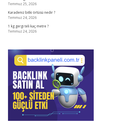
Temmuz 25, 2026
Karadeniz bitki örtüsü nedir ?
Temmuz 24, 2026
1 kg gergi teli kaç metre ?
Temmuz 24, 2026