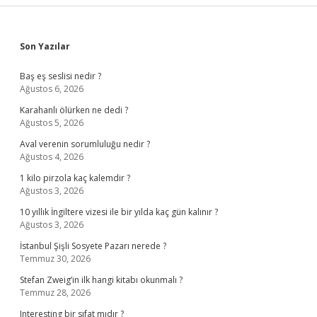
Sidebar
Son Yazılar
Baş eş seslisi nedir ?
Ağustos 6, 2026
Karahanlı ölürken ne dedi ?
Ağustos 5, 2026
Aval verenin sorumluluğu nedir ?
Ağustos 4, 2026
1 kilo pirzola kaç kalemdir ?
Ağustos 3, 2026
10 yıllık İngiltere vizesi ile bir yılda kaç gün kalınır ?
Ağustos 3, 2026
İstanbul Şişli Sosyete Pazarı nerede ?
Temmuz 30, 2026
Stefan Zweig’in ilk hangi kitabı okunmalı ?
Temmuz 28, 2026
Interesting bir sıfat mıdır ?