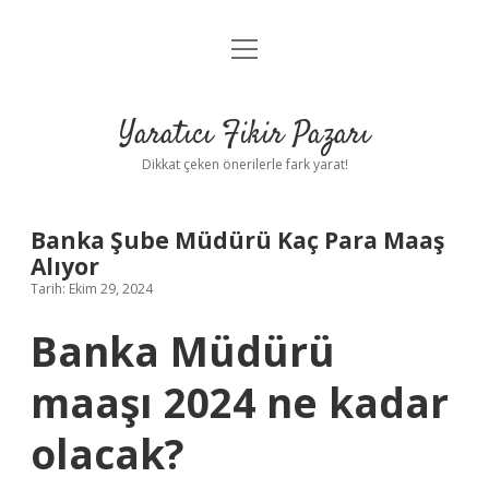
menüyü
Anasayfa
aç
Gizlilik Politikası
Yaratıcı Fikir Pazarı
Yasal Uyarı
Dikkat çeken önerilerle fark yarat!
Hakkımızda
Banka Şube Müdürü Kaç Para Maaş
Alıyor
Tarih: Ekim 29, 2024
Banka Müdürü
maaşı 2024 ne kadar
olacak?