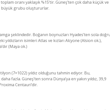
 toplam oranı yaklaşık %15’tir. Güneş’ten çok daha küçük ve
en büyük grubu oluştururlar.
ga şeklindedir. Boğanın boynuzları Hyades’ten sola doğr
yıldızların isimleri Atlas ve kızları Alcyone (Alsion ok.),
’dır (Maya ok.)
tilyon (7×1022) yıldız olduğunu tahmin ediyor. Bu,
 daha fazla. Güneş’ten sonra Dünya’ya en yakın yıldız, 39,9
 Proxima Centauri’dir.