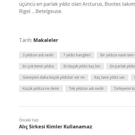
üçüncü en parlak yıldız olan Arcturus, Bootes takımyı
Rigel. …Betelgeuse.
Tarih:
Makaleler
3 yıldızın adı nedir
7 yıldız hangileri
Bir yıldıza nasıl isim 
En çok kimin yıldızı
En küçük yıldız kaç km
En parlak yıldı
Güneşten daha küçük yıldızlar var mı
Kaç tane yıldız var
Küçük yıldıza ne denir
Tek yıldızın adı nedir
Türkiyenin ka
Önceki Yazı
Alıç Sirkesi Kimler Kullanamaz