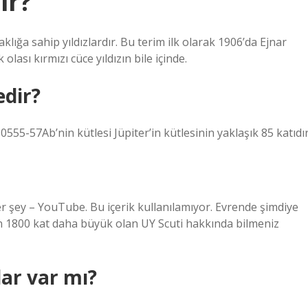
ir?
lığa sahip yıldızlardır. Bu terim ilk olarak 1906’da Ejnar
lası kırmızı cüce yıldızın bile içinde.
edir?
555-57Ab’nin kütlesi Jüpiter’in kütlesinin yaklaşık 85 katıdır
r şey – YouTube. Bu içerik kullanılamıyor. Evrende şimdiye
n 1800 kat daha büyük olan UY Scuti hakkında bilmeniz
ar var mı?