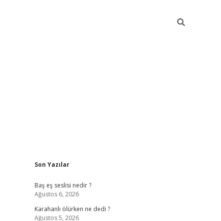
Sidebar
Son Yazılar
vdcasino.onl
Baş eş seslisi nedir ?
Ağustos 6, 2026
Karahanlı ölürken ne dedi ?
Ağustos 5, 2026