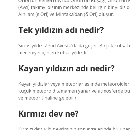
Orion’un Kemeri (ayrıca Orion’un Kuşağı, Orion’un K
(Avcı) takımyıldızının merkezinde belirgin bir yıldız d
Alnilam (ε Ori) ve Mintaka’dan (δ Ori) oluşur.
Tek yıldızın adı nedir?
Sirius yıldızı Zend Avesta’da da geçer. Birçok kutsal
medeniyet için en kutsal yıldızdı.
Kayan yıldızın adı nedir?
Kayan yıldızlar veya meteorlar aslında meteoroidle
küçük meteoroid tamamen yanar ve atmosferde buha
ve meteorit haline gelebilir.
Kırmızı dev ne?
Kırmızı dev, yıldız evriminin son evrelerinde buluna