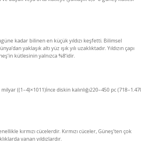
ne kadar bilinen en küçük yıldızı keşfetti. Bilimsel
a’dan yaklaşık altı yüz ışık yılı uzaklıktadır. Yıldızın çapı
ş’in kütlesinin yalnızca %8’idir.
lyar ((1–4)×1011)İnce diskin kalınlığı220–450 pc (718–1.47
genellikle kırmızı cücelerdir. Kırmızı cüceler, Güneş’ten çok
ıklarda yanan yıldızlardır.