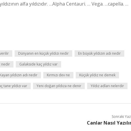
ldızının alfa yıldızıdır. …Alpha Centauri. … Vega. …capella. …
verilir
Dünyanın en küçük yıldızı nedir
En büyük yıldızın adı nedir
z nedir
Galakside kaç yıldız var
Kayan yıldızın adı nedir
Kırmızı dev ne
Küçük yıldız ne demek
ç tane yıldızı var
Yeni doğan yıldıza ne denir
Yıldız adları nelerdir
Sonraki Yaz
Canlar Nasıl Yazılı