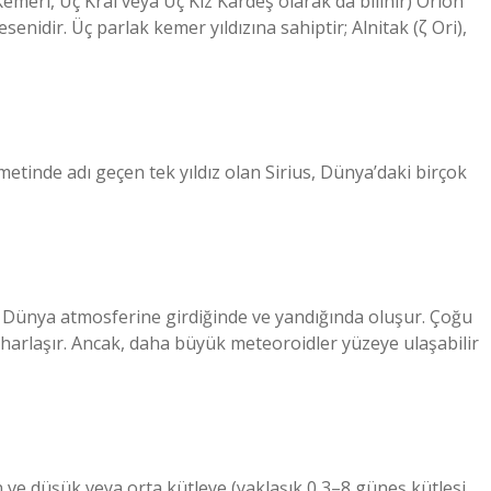
emeri, Üç Kral veya Üç Kız Kardeş olarak da bilinir) Orion
esenidir. Üç parlak kemer yıldızına sahiptir; Alnitak (ζ Ori),
 metinde adı geçen tek yıldız olan Sirius, Dünya’daki birçok
r Dünya atmosferine girdiğinde ve yandığında oluşur. Çoğu
rlaşır. Ancak, daha büyük meteoroidler yüzeye ulaşabilir
n ve düşük veya orta kütleye (yaklaşık 0,3–8 güneş kütlesi