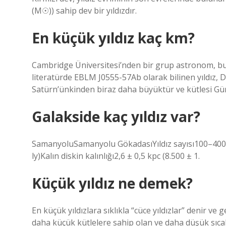
(M☉)) sahip dev bir yıldızdır.
En küçük yıldız kaç km?
Cambridge Üniversitesi’nden bir grup astronom, bugü
literatürde EBLM J0555-57Ab olarak bilinen yıldız, Düny
Satürn’ünkinden biraz daha büyüktür ve kütlesi Güne
Galakside kaç yıldız var?
SamanyoluSamanyolu GökadasıYıldız sayısı100–400 mi
ly)Kalın diskin kalınlığı2,6 ± 0,5 kpc (8.500 ± 1.
Küçük yıldız ne demek?
En küçük yıldızlara sıklıkla “cüce yıldızlar” denir ve 
daha küçük kütlelere sahip olan ve daha düşük sıcakl