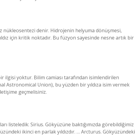
ız nükleosentezi denir. Hidrojenin helyuma dönüşmesi,
ıldız için kritik noktadır. Bu füzyon sayesinde nesne artık bir
r ilgisi yoktur. Bilim camiası tarafından isimlendirilen
onal Astronomical Union), bu yüzden bir yıldıza isim vermek
iletişime geçmelisiniz.
rı listeledik: Sirius. Gökyüzüne baktığımızda görebildiğimiz
üzündeki ikinci en parlak yıldızdır. … Arcturus. Gökyüzündeki