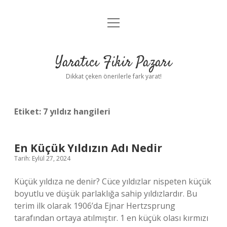
menüyü
Anasayfa
aç
Gizlilik Politikası
Yaratıcı Fikir Pazarı
Yasal Uyarı
Dikkat çeken önerilerle fark yarat!
Hakkımızda
Etiket:
7 yıldız hangileri
En Küçük Yıldızın Adı Nedir
Tarih: Eylül 27, 2024
Küçük yıldıza ne denir? Cüce yıldızlar nispeten küçük
boyutlu ve düşük parlaklığa sahip yıldızlardır. Bu
terim ilk olarak 1906’da Ejnar Hertzsprung
tarafından ortaya atılmıştır. 1 en küçük olası kırmızı