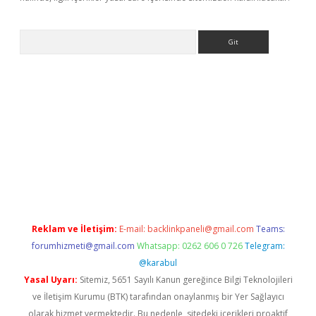
Arama
e
Reklam ve İletişim:
E-mail:
backlinkpaneli@gmail.com
Teams:
forumhizmeti@gmail.com
Whatsapp: 0262 606 0 726
Telegram:
@karabul
Yasal Uyarı:
Sitemiz, 5651 Sayılı Kanun gereğince Bilgi Teknolojileri
ve İletişim Kurumu (BTK) tarafından onaylanmış bir Yer Sağlayıcı
olarak hizmet vermektedir. Bu nedenle, sitedeki içerikleri proaktif