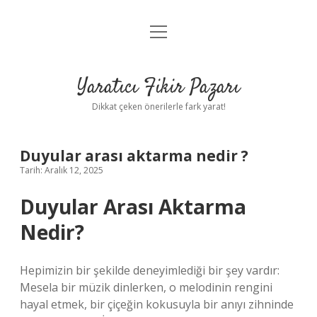
menüyü
Anasayfa
aç
Gizlilik Politikası
Yaratıcı Fikir Pazarı
Yasal Uyarı
Dikkat çeken önerilerle fark yarat!
Hakkımızda
Duyular arası aktarma nedir ?
Tarih: Aralık 12, 2025
Duyular Arası Aktarma
Nedir?
Hepimizin bir şekilde deneyimlediği bir şey vardır:
Mesela bir müzik dinlerken, o melodinin rengini
hayal etmek, bir çiçeğin kokusuyla bir anıyı zihninde