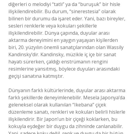
diğerleri o melodiyi “tatlı” ya da “buruşuk” bir hisle
ilişkilendirebilir. Bu durum, “sinerestesia” olarak
bilinen bir durumu da işaret eder. Yani, bazı bireyler,
sesleri renklerle veya kokuları şekillerle
ilişkilendirebilir. Dünya çapında, duyular arası
aktarma deneyimini en yaygın yaşayan kişilerden
biri, 20. yüzyılın önemli sanatçılarından olan Wassily
Kandinsky’dir. Kandinsky, müzikle iç içe bir sanat
hayatı sürerken, çaldığı enstrümanın rengini
resimlerine yansıtmış, böylece duyuları arasındaki
geçişi sanatına katmıştır.
Dünyanın farklı kültürlerinde, duyular arası aktarma
farklı şekillerde deneyimlenebilir. Mesela Japonya’da
geleneksel olarak kullanılan “Ikebana” çiçek
düzenleme sanatı, renkleri ve kokuları belirli hislerle
ilişkilendirir. Bir Japon’un bir çiçeği koklarken, bu
kokuyla eşdeğer bir duygu da zihninde canlanabilir.
Yani, sadece koku değil, renk ve duygu da bir bütün