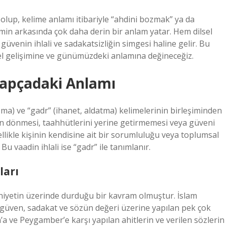
lup, kelime anlamı itibariyle “ahdini bozmak” ya da
in arkasında çok daha derin bir anlam yatar. Hem dilsel
üvenin ihlali ve sadakatsizliğin simgesi haline gelir. Bu
el gelişimine ve günümüzdeki anlamına değineceğiz.
rapçadaki Anlamı
ma) ve “gadr” (ihanet, aldatma) kelimelerinin birleşiminden
den dönmesi, taahhütlerini yerine getirmemesi veya güveni
likle kişinin kendisine ait bir sorumluluğu veya toplumsal
u vaadin ihlali ise “gadr” ile tanımlanır.
ları
niyetin üzerinde durduğu bir kavram olmuştur. İslam
, güven, sadakat ve sözün değeri üzerine yapılan pek çok
’a ve Peygamber’e karşı yapılan ahitlerin ve verilen sözlerin