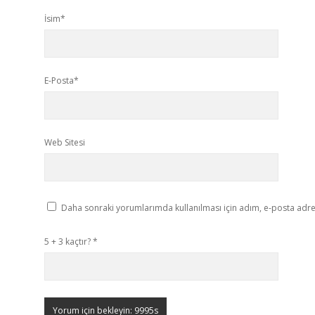
İsim*
E-Posta*
Web Sitesi
Daha sonraki yorumlarımda kullanılması için adım, e-posta adres
5 + 3 kaçtır?
*