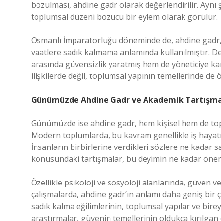
bozulması, ahdine gadr olarak değerlendirilir. Aynı ş
toplumsal düzeni bozucu bir eylem olarak görülür.
Osmanlı İmparatorluğu döneminde de, ahdine gadr, ö
vaatlere sadık kalmama anlamında kullanılmıştır. De
arasında güvensizlik yaratmış hem de yöneticiye kar
ilişkilerde değil, toplumsal yapının temellerinde de ö
Günümüzde Ahdine Gadr ve Akademik Tartışma
Günümüzde ise ahdine gadr, hem kişisel hem de to
Modern toplumlarda, bu kavram genellikle iş hayatında,
İnsanların birbirlerine verdikleri sözlere ne kadar sa
konusundaki tartışmalar, bu deyimin ne kadar önem
Özellikle psikoloji ve sosyoloji alanlarında, güven 
çalışmalarda, ahdine gadr’ın anlamı daha geniş bir çe
sadık kalma eğilimlerinin, toplumsal yapılar ve bireys
araştırmalar, güvenin temellerinin oldukça kırılgan