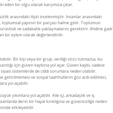
tki eden bir olgu olarak karşımıza çıkar.
lik arasındaki ilişki incelenmiştir. İnsanlar arasındaki
 toplumsal yapının bir parçası haline gelir. Toplumun
 dürüstlük ve sadakatle yaklaşmalarını gerektirir. Ahdine gadr
n bir eylem olarak değerlendirilir.
bilir. Bir kişi veya bir grup, verdiği sözü tutmazsa, bu
 sarstığı için güven kaybına yol açar. Güven kaybı, sadece
siyasi sistemlerde de ciddi sorunlara neden olabilir.
ine getirilmemesi ve sosyal taahhütlerin göz ardı edilmesi,
ra yol açabilir.
üyük yıkımlara yol açabilir. Aile içi, arkadaşlık ve iş
insanlarda derin bir hayal kırıklığına ve güvensizliğe neden
yönde etkileyebilir.