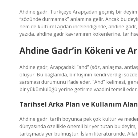
Ahdine gadr, Türkçeye Arapçadan geçmiş bir deyim o
“sözünde durmamak” anlamına gelir. Ancak bu deyim
hem de kültürel açıdan incelendiğinde, ahdine gadr, g
yazıda, ahdine gadr kavramının kökenlerine, tarihs
Ahdine Gadr’in Kökeni ve A
Ahdine gadr, Arapçadaki “ahd” (söz, anlaşma, antlaş
oluşur. Bu bağlamda, bir kişinin kendi verdiği söz
sarsması durumunu ifade eder. “Ahd” kelimesi, genel
bir yükümlülüğü yerine getirme vaadini temsil eder. B
Tarihsel Arka Plan ve Kullanım Alan
Ahdine gadr, tarih boyunca pek çok kültür ve mede
dünyasında özellikle önemli bir yer tutan bu deyim
tartışmada yer bulmuştur. İslam literatüründe, Allah