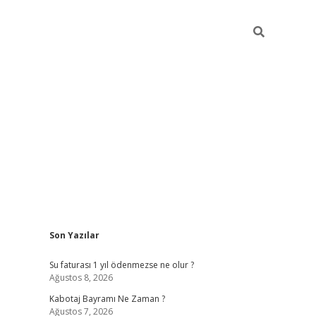
Sidebar
Son Yazılar
vdcasino.o
Su faturası 1 yıl ödenmezse ne olur ?
Ağustos 8, 2026
Kabotaj Bayramı Ne Zaman ?
Ağustos 7, 2026