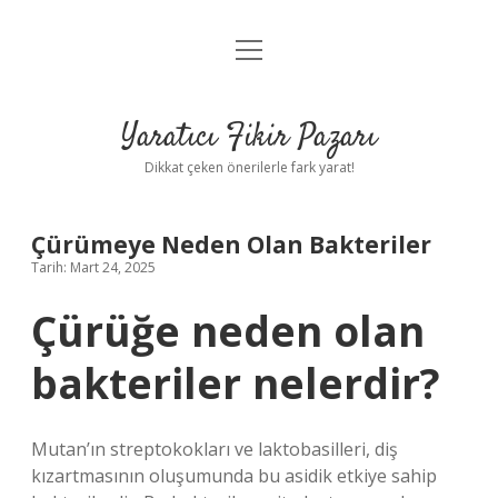
menüyü
Anasayfa
aç
Gizlilik Politikası
Yaratıcı Fikir Pazarı
Yasal Uyarı
Dikkat çeken önerilerle fark yarat!
Hakkımızda
Çürümeye Neden Olan Bakteriler
Tarih: Mart 24, 2025
Çürüğe neden olan
bakteriler nelerdir?
Mutan’ın streptokokları ve laktobasilleri, diş
kızartmasının oluşumunda bu asidik etkiye sahip