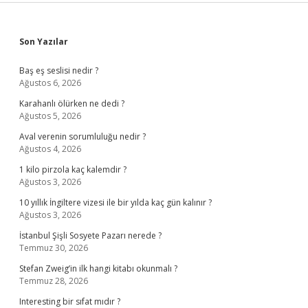
Sidebar
Son Yazılar
Baş eş seslisi nedir ?
Ağustos 6, 2026
Karahanlı ölürken ne dedi ?
Ağustos 5, 2026
Aval verenin sorumluluğu nedir ?
Ağustos 4, 2026
1 kilo pirzola kaç kalemdir ?
Ağustos 3, 2026
10 yıllık İngiltere vizesi ile bir yılda kaç gün kalınır ?
Ağustos 3, 2026
İstanbul Şişli Sosyete Pazarı nerede ?
Temmuz 30, 2026
Stefan Zweig’in ilk hangi kitabı okunmalı ?
Temmuz 28, 2026
Interesting bir sıfat mıdır ?