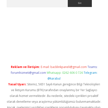
Arama
line
Reklam ve İletişim:
E-mail:
backlinkpaneli@gmail.com
Teams:
forumhizmeti@gmail.com
Whatsapp: 0262 606 0 726
Telegram:
@karabul
Yasal Uyarı:
Sitemiz, 5651 Sayılı Kanun gereğince Bilgi Teknolojileri
ve İletişim Kurumu (BTK) tarafından onaylanmış bir Yer Sağlayıcı
olarak hizmet vermektedir. Bu nedenle, sitedeki içerikleri proaktif
olarak denetleme veya araştırma yükümlülüğümüz bulunmamaktadır.
Ancak, üyelerimiz yazdıkları içeriklerin sorumluluğunu taşımakta olup,