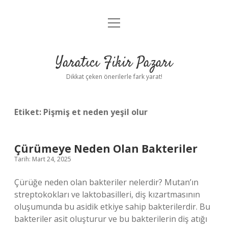
menüyü
Anasayfa
aç
Gizlilik Politikası
Yaratıcı Fikir Pazarı
Yasal Uyarı
Dikkat çeken önerilerle fark yarat!
Hakkımızda
Etiket:
Pişmiş et neden yeşil olur
Çürümeye Neden Olan Bakteriler
Tarih: Mart 24, 2025
Çürüğe neden olan bakteriler nelerdir? Mutan’ın
streptokokları ve laktobasilleri, diş kızartmasının
oluşumunda bu asidik etkiye sahip bakterilerdir. Bu
bakteriler asit oluşturur ve bu bakterilerin diş atığı