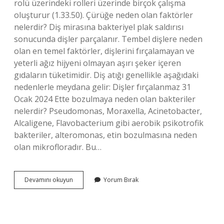
rolü üzerindeki rolleri üzerinde birçok çalışma
oluşturur (1.33.50). Çürüğe neden olan faktörler
nelerdir? Diş mirasına bakteriyel plak saldırısı
sonucunda dişler parçalanır. Tembel dişlere neden
olan en temel faktörler, dişlerini fırçalamayan ve
yeterli ağız hijyeni olmayan aşırı şeker içeren
gıdaların tüketimidir. Diş atığı genellikle aşağıdaki
nedenlerle meydana gelir: Dişler fırçalanmaz 31
Ocak 2024 Ette bozulmaya neden olan bakteriler
nelerdir? Pseudomonas, Moraxella, Acinetobacter,
Alcaligene, Flavobacterium gibi aerobik psikotrofik
bakteriler, alteromonas, etin bozulmasına neden
olan mikrofloradır. Bu…
Çürümeye
Devamını okuyun
Yorum Bırak
Neden
Olan
Bakteriler