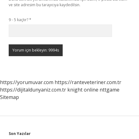
ve site adresim bu tarayıcıya kaydedilsin.
9 - 5 kaçtır?
*
https://yorumuvar.com
https://ranteveteriner.com.tr
https://dijitaldunyaniz.com.tr
knight online
nttgame
Sitemap
Sidebar
Son Yazılar