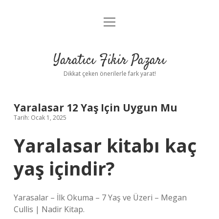
menüyü
Anasayfa
aç
Gizlilik Politikası
Yaratıcı Fikir Pazarı
Yasal Uyarı
Dikkat çeken önerilerle fark yarat!
Hakkımızda
Yaralasar 12 Yaş Için Uygun Mu
Tarih: Ocak 1, 2025
Yaralasar kitabı kaç
yaş içindir?
Yarasalar – İlk Okuma – 7 Yaş ve Üzeri – Megan
Cullis | Nadir Kitap.