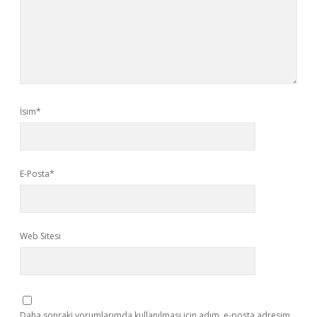
İsim*
E-Posta*
Web Sitesi
Daha sonraki yorumlarımda kullanılması için adım, e-posta adresim