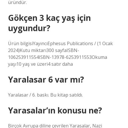
üründür.
Gökçen 3 kaç yaş için
uygundur?
Ürün bilgisiYayıncı‎Ephesus Publications / (1 Ocak
2024)Kutu miktarı‎300 sayfaISBN-
10‎6253911554ISBN-13‎978-6253911553Okuma
yaşı‎10 yaş ve üzeri4 satır daha
Yaralasar 6 var mı?
Yaralasar / 6. baskı. Bu kitap satıldı.
Yarasalar’ın konusu ne?
Birçok Avrupa diline çevrilen Yarasalar, Nazi