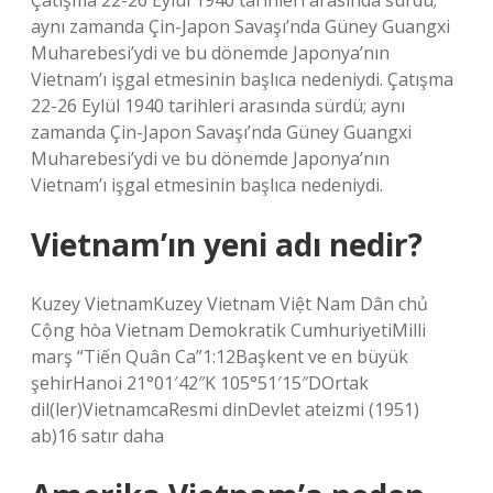
Çatışma 22-26 Eylül 1940 tarihleri ​​arasında sürdü;
aynı zamanda Çin-Japon Savaşı’nda Güney Guangxi
Muharebesi’ydi ve bu dönemde Japonya’nın
Vietnam’ı işgal etmesinin başlıca nedeniydi. Çatışma
22-26 Eylül 1940 tarihleri ​​arasında sürdü; aynı
zamanda Çin-Japon Savaşı’nda Güney Guangxi
Muharebesi’ydi ve bu dönemde Japonya’nın
Vietnam’ı işgal etmesinin başlıca nedeniydi.
Vietnam’ın yeni adı nedir?
Kuzey VietnamKuzey Vietnam Việt Nam Dân chủ
Cộng hòa Vietnam Demokratik CumhuriyetiMilli
marş “Tiến Quân Ca”1:12Başkent ve en büyük
şehirHanoi 21°01′42″K 105°51′15″DOrtak
dil(ler)VietnamcaResmi dinDevlet ateizmi (1951)
ab)16 satır daha