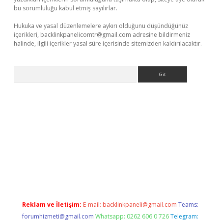
bu sorumluluğu kabul etmiş sayılırlar.
Hukuka ve yasal düzenlemelere aykırı olduğunu düşündüğünüz
içerikleri,
backlinkpanelicomtr@gmail.com
adresine bildirmeniz
halinde, ilgili içerikler yasal süre içerisinde sitemizden kaldırılacaktır.
Arama
vdcasino.online
Reklam ve İletişim:
E-mail:
backlinkpaneli@gmail.com
Teams:
forumhizmeti@gmail.com
Whatsapp: 0262 606 0 726
Telegram: