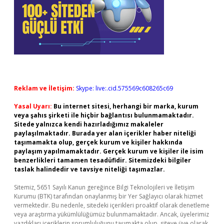
Reklam ve İletişim:
Skype: live:.cid.575569c608265c69
Yasal Uyarı:
Bu internet sitesi, herhangi bir marka, kurum
veya şahıs şirketi ile hiçbir bağlantısı bulunmamaktadır.
Sitede yalnızca kendi hazırladığımız makaleler
paylaşılmaktadır. Burada yer alan içerikler haber niteliği
taşımamakta olup, gerçek kurum ve kişiler hakkında
paylaşım yapılmamaktadır. Gerçek kurum ve kişiler ile isim
benzerlikleri tamamen tesadüfidir. Sitemizdeki bilgiler
taslak halindedir ve tavsiye niteliği taşımazlar.
Sitemiz, 5651 Sayılı Kanun gereğince Bilgi Teknolojileri ve İletişim
Kurumu (BTK) tarafından onaylanmış bir Yer Sağlayıcı olarak hizmet
vermektedir. Bu nedenle, sitedeki içerikleri proaktif olarak denetleme
veya araştırma yükümlülüğümüz bulunmamaktadır. Ancak, üyelerimiz
yazdıkları içeriklerin sorumluluğunu taşımakta olup, siteye üye olarak