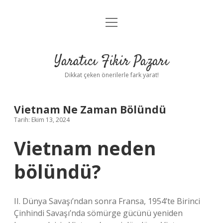
menüyü
Anasayfa
aç
Gizlilik Politikası
Yaratıcı Fikir Pazarı
Yasal Uyarı
Dikkat çeken önerilerle fark yarat!
Hakkımızda
Vietnam Ne Zaman Bölündü
Tarih: Ekim 13, 2024
Vietnam neden
bölündü?
II. Dünya Savaşı’ndan sonra Fransa, 1954’te Birinci
Çinhindi Savaşı’nda sömürge gücünü yeniden