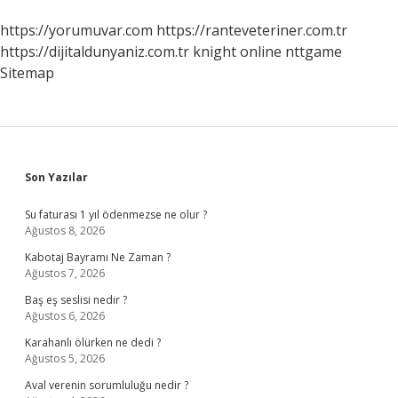
https://yorumuvar.com
https://ranteveteriner.com.tr
https://dijitaldunyaniz.com.tr
knight online
nttgame
Sitemap
Sidebar
Son Yazılar
Su faturası 1 yıl ödenmezse ne olur ?
Ağustos 8, 2026
Kabotaj Bayramı Ne Zaman ?
Ağustos 7, 2026
Baş eş seslisi nedir ?
Ağustos 6, 2026
Karahanlı ölürken ne dedi ?
Ağustos 5, 2026
Aval verenin sorumluluğu nedir ?