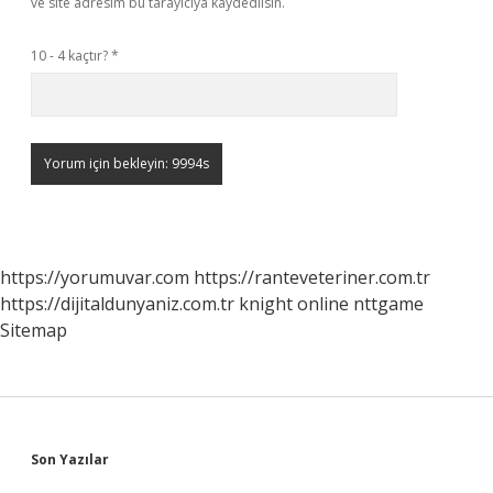
ve site adresim bu tarayıcıya kaydedilsin.
10 - 4 kaçtır?
*
https://yorumuvar.com
https://ranteveteriner.com.tr
https://dijitaldunyaniz.com.tr
knight online
nttgame
Sitemap
Sidebar
Son Yazılar