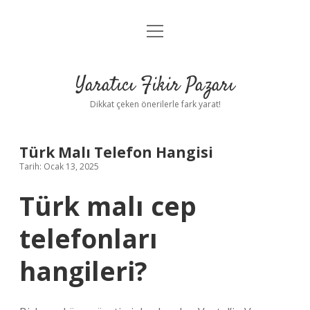
menüyü
Anasayfa
aç
Gizlilik Politikası
Yaratıcı Fikir Pazarı
Yasal Uyarı
Dikkat çeken önerilerle fark yarat!
Hakkımızda
Türk Malı Telefon Hangisi
Tarih: Ocak 13, 2025
Türk malı cep
telefonları
hangileri?