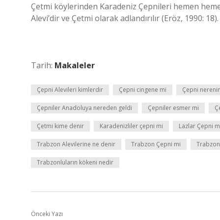
Çetmi köylerinden Karadeniz Çepnileri hemen heme
Alevi’dir ve Çetmi olarak adlandırılır (Eröz, 1990: 18).
Tarih:
Makaleler
Çepni Alevileri kimlerdir
Çepni cingene mi
Çepni nerenin 
Çepniler Anadoluya nereden geldi
Çepniler esmer mi
Ç
Çetmi kime denir
Karadenizliler çepni mi
Lazlar Çepni m
Trabzon Alevilerine ne denir
Trabzon Çepni mi
Trabzon
Trabzonluların kökeni nedir
Önceki Yazı