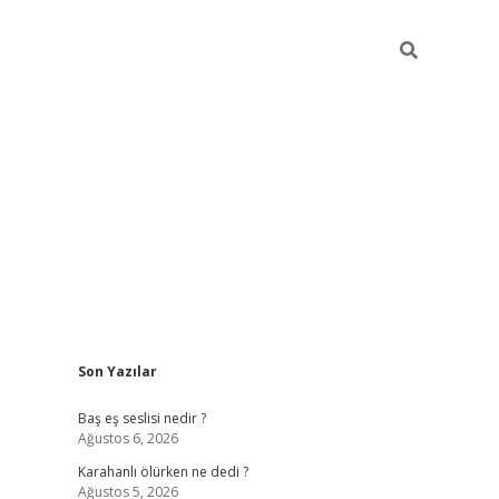
Sidebar
Son Yazılar
vdcasino.onlin
Baş eş seslisi nedir ?
Ağustos 6, 2026
Karahanlı ölürken ne dedi ?
Ağustos 5, 2026