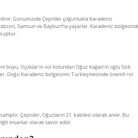
k bilinir. Günümüzde Çepniler çoğunlukla Karadeniz
rabzon, Samsun ve Bayburt’ta yaşarlar. Karadeniz bölgesind
suptur.
i boyu, Üçoklar’ın sol kolundan Oğuz Kağan’ın oğlu Gök
ler, Doğu Karadeniz bölgesinin Türkleşmesinde önemli rol
 sahiptir. Çepniler, Oğuzların 21. kabilesi olarak anılır. Bu
ğit insanlar olarak tasvir edilir.