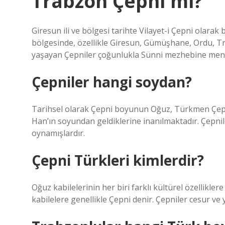
Trabzon Çepni mi?
Giresun ili ve bölgesi tarihte Vilayet-i Çepni olara
bölgesinde, özellikle Giresun, Gümüşhane, Ordu, T
yaşayan Çepniler çoğunlukla Sünni mezhebine men
Çepniler hangi soydan?
Tarihsel olarak Çepni boyunun Oğuz, Türkmen Çepn
Han’ın soyundan geldiklerine inanılmaktadır. Çepni
oynamışlardır.
Çepni Türkleri kimlerdir?
Oğuz kabilelerinin her biri farklı kültürel özelliklere
kabilelere genellikle Çepni denir. Çepniler cesur ve yi