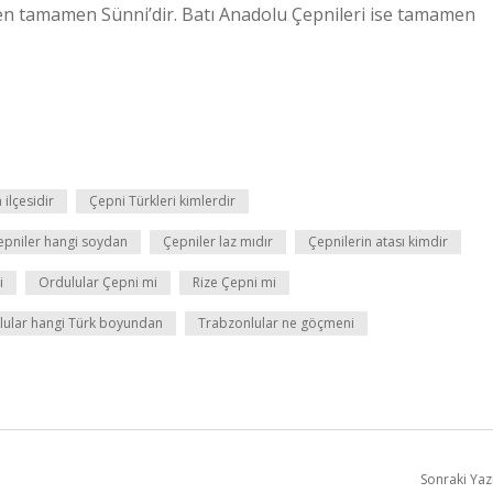
n tamamen Sünni’dir. Batı Anadolu Çepnileri ise tamamen
ilçesidir
Çepni Türkleri kimlerdir
epniler hangi soydan
Çepniler laz mıdır
Çepnilerin atası kimdir
i
Ordulular Çepni mi
Rize Çepni mi
lular hangi Türk boyundan
Trabzonlular ne göçmeni
Sonraki Yaz