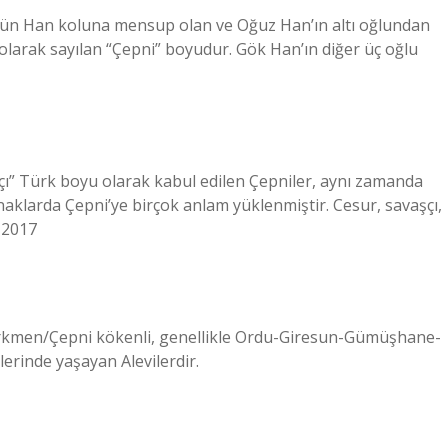
 Gün Han koluna mensup olan ve Oğuz Han’ın altı oğlundan
olarak sayılan “Çepni” boyudur. Gök Han’ın diğer üç oğlu
çı” Türk boyu olarak kabul edilen Çepniler, aynı zamanda
aklarda Çepni’ye birçok anlam yüklenmiştir. Cesur, savaşçı,
 2017
 Türkmen/Çepni kökenli, genellikle Ordu-Giresun-Gümüşhane-
erinde yaşayan Alevilerdir.