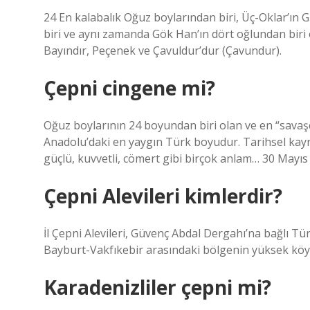
24 En kalabalık Oğuz boylarından biri, Üç-Oklar’ın
biri ve aynı zamanda Gök Han’ın dört oğlundan biri 
Bayındır, Peçenek ve Çavuldur’dur (Çavundur).
Çepni cingene mi?
Oğuz boylarının 24 boyundan biri olan ve en “savaş
Anadolu’daki en yaygın Türk boyudur. Tarihsel kayn
güçlü, kuvvetli, cömert gibi birçok anlam… 30 Mayıs
Çepni Alevileri kimlerdir?
İl Çepni Alevileri, Güvenç Abdal Dergahı’na bağlı
Bayburt-Vakfıkebir arasındaki bölgenin yüksek köyl
Karadenizliler çepni mi?