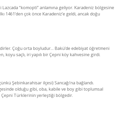
mesi Lazcada “komopti” anlamına geliyor. Karadeniz bölgesine
alkı 1461’den çok önce Karadeniz’e geldi, ancak doğu
nlidirler. Çoğu orta boyludur… Bakü’de edebiyat öğretmeni
koyu saçlı, iri yapılı bir Çepni köy kahvesine girdi.
günkü Şebinkarahisar ilçesi) Sancağı’na bağlandı.
sinde olduğu gibi, oba, kabile ve boy gibi toplumsal
 Çepni Türklerinin yerleştiği bölgedir.