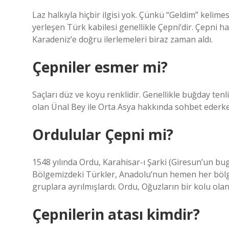
Laz halkıyla hiçbir ilgisi yok. Çünkü “Geldim” keli
yerleşen Türk kabilesi genellikle Çepni’dir. Çepni h
Karadeniz’e doğru ilerlemeleri biraz zaman aldı.
Çepniler esmer mi?
Saçları düz ve koyu renklidir. Genellikle buğday te
olan Ünal Bey ile Orta Asya hakkında sohbet ederken, 
Ordulular Çepni mi?
1548 yılında Ordu, Karahisar-ı Şarki (Giresun’un bu
Bölgemizdeki Türkler, Anadolu’nun hemen her bölge
gruplara ayrılmışlardı. Ordu, Oğuzların bir kolu olan
Çepnilerin atası kimdir?