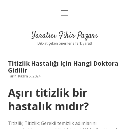
menüyü
Anasayfa
aç
Gizlilik Politikası
Yaratıcı Fikir Pazarı
Yasal Uyarı
Dikkat çeken önerilerle fark yarat!
Hakkımızda
Titizlik Hastalığı Için Hangi Doktora
Gidilir
Tarih: Kasım 5, 2024
Aşırı titizlik bir
hastalık mıdır?
Titizlik; Titizlik; Gerekli temizlik adımlarını