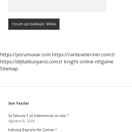
https://yorumuvar.com
https://ranteveteriner.com.tr
https://dijitaldunyaniz.com.tr
knight online
nttgame
Sitemap
Sidebar
Son Yazılar
Su faturası 1 yıl ödenmezse ne olur ?
Ağustos 8, 2026
Kabotaj Bayramı Ne Zaman ?