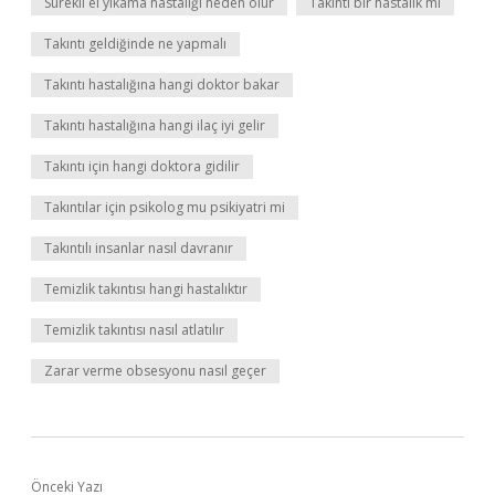
Sürekli el yıkama hastalığı neden olur
Takıntı bir hastalık mı
Takıntı geldiğinde ne yapmalı
Takıntı hastalığına hangi doktor bakar
Takıntı hastalığına hangi ilaç iyi gelir
Takıntı için hangi doktora gidilir
Takıntılar için psikolog mu psikiyatri mi
Takıntılı insanlar nasıl davranır
Temizlik takıntısı hangi hastalıktır
Temizlik takıntısı nasıl atlatılır
Zarar verme obsesyonu nasıl geçer
Önceki Yazı