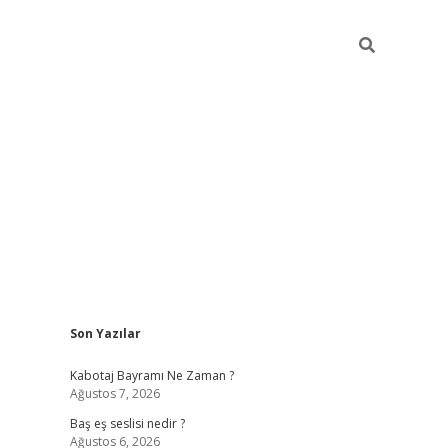
Sidebar
Son Yazılar
vdcasino
Kabotaj Bayramı Ne Zaman ?
Ağustos 7, 2026
Baş eş seslisi nedir ?
Ağustos 6, 2026