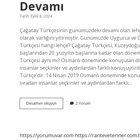
Devamı
Tarih: Eylül 8, 2024
Çağatay Türkçesinin günümüzdeki devamı olan lehçe 
olarak varlığını yitirmiştir. Günümüzde Uygurca ve 
Türkçesi hangi lehçe? Çağatay Türkçesi, Kuzeydoğu T
başlarından 20. yüzyılın başlarına kadar olan dönem
Türkçesi aynı mı? Osmanlı döneminde konuşulan dilin
insanlar seçkinler ve aydınlardan farklı konuşuyordu
Türkçe’dir. 14 Nisan 2019 Osmanlı döneminde konuşul
sıradan insanlar seçkinler ve aydınlardan farklı…
Çağatay
Devamını okuyun
2 Yorum
Türkçesi
Hangi
Türk
Lehçesinin
Devamı
https://yorumuvar.com
https://ranteveteriner.com.t