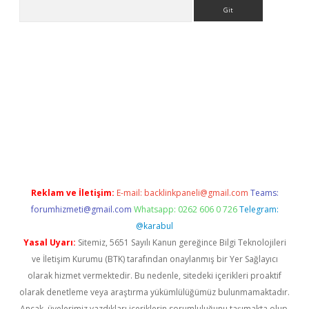
Arama
nline
Reklam ve İletişim:
E-mail:
backlinkpaneli@gmail.com
Teams:
forumhizmeti@gmail.com
Whatsapp: 0262 606 0 726
Telegram:
@karabul
Yasal Uyarı:
Sitemiz, 5651 Sayılı Kanun gereğince Bilgi Teknolojileri
ve İletişim Kurumu (BTK) tarafından onaylanmış bir Yer Sağlayıcı
olarak hizmet vermektedir. Bu nedenle, sitedeki içerikleri proaktif
olarak denetleme veya araştırma yükümlülüğümüz bulunmamaktadır.
Ancak, üyelerimiz yazdıkları içeriklerin sorumluluğunu taşımakta olup,