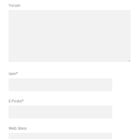
Yorum
İsim*
E-Posta*
Web Sitesi