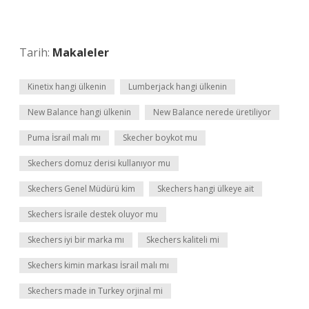
Tarih:
Makaleler
Kinetix hangi ülkenin
Lumberjack hangi ülkenin
New Balance hangi ülkenin
New Balance nerede üretiliyor
Puma İsrail malı mı
Skecher boykot mu
Skechers domuz derisi kullanıyor mu
Skechers Genel Müdürü kim
Skechers hangi ülkeye ait
Skechers İsraile destek oluyor mu
Skechers iyi bir marka mı
Skechers kaliteli mi
Skechers kimin markası İsrail malı mı
Skechers made in Turkey orjinal mi