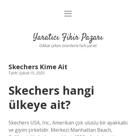
menüyü
Anasayfa
aç
Gizlilik Politikası
Yaratıcı Fikir Pazarı
Yasal Uyarı
Dikkat çeken önerilerle fark yarat!
Hakkımızda
Skechers Kime Ait
Tarih: Şubat 15, 2025
Skechers hangi
ülkeye ait?
Skechers USA, Inc., Amerikan çok uluslu bir ayakkabı
ve giyim şirketidir. Merkezi Manhattan Beach,