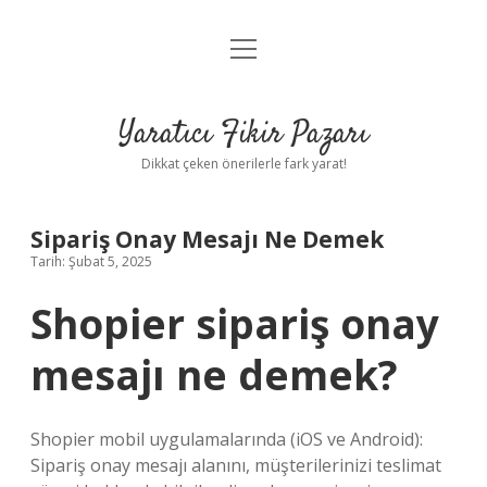
menüyü
Anasayfa
aç
Gizlilik Politikası
Yaratıcı Fikir Pazarı
Yasal Uyarı
Dikkat çeken önerilerle fark yarat!
Hakkımızda
Sipariş Onay Mesajı Ne Demek
Tarih: Şubat 5, 2025
Shopier sipariş onay
mesajı ne demek?
Shopier mobil uygulamalarında (iOS ve Android):
Sipariş onay mesajı alanını, müşterilerinizi teslimat