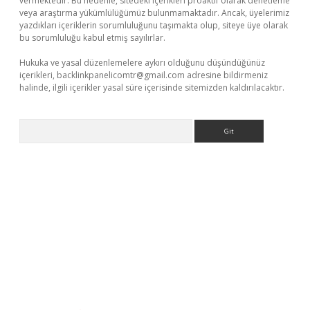
vermektedir. Bu nedenle, sitedeki içerikleri proaktif olarak denetleme
veya araştırma yükümlülüğümüz bulunmamaktadır. Ancak, üyelerimiz
yazdıkları içeriklerin sorumluluğunu taşımakta olup, siteye üye olarak
bu sorumluluğu kabul etmiş sayılırlar.
Hukuka ve yasal düzenlemelere aykırı olduğunu düşündüğünüz
içerikleri,
backlinkpanelicomtr@gmail.com
adresine bildirmeniz
halinde, ilgili içerikler yasal süre içerisinde sitemizden kaldırılacaktır.
Arama
online