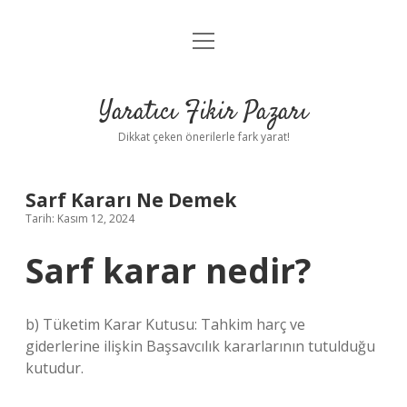
menüyü
Anasayfa
aç
Gizlilik Politikası
Yaratıcı Fikir Pazarı
Yasal Uyarı
Dikkat çeken önerilerle fark yarat!
Hakkımızda
Sarf Kararı Ne Demek
Tarih: Kasım 12, 2024
Sarf karar nedir?
b) Tüketim Karar Kutusu: Tahkim harç ve
giderlerine ilişkin Başsavcılık kararlarının tutulduğu
kutudur.