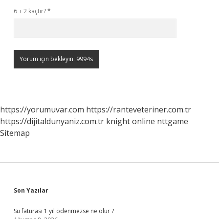
6 + 2 kaçtır?
*
https://yorumuvar.com
https://ranteveteriner.com.tr
https://dijitaldunyaniz.com.tr
knight online
nttgame
Sitemap
Sidebar
Son Yazılar
Su faturası 1 yıl ödenmezse ne olur ?