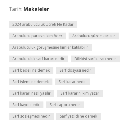
Tarih:
Makaleler
2024 arabuluculuk Ücreti Ne Kadar
Arabulucu parasını kim öder
Arabulucu yüzde kaç alır
Arabuluculuk görüşmesine kimler katılabilir
Arabuluculuk sarf kararı nedir
Bilirkişi sarf kararı nedir
Sarf bedeli ne demek
Sarf dosyası nedir
Sarf işlemi ne demek
Sarf karar nedir
Sarf kararı nasıl yazılır
Sarf kararını kim yazar
Sarf kaydı nedir
Sarf raporu nedir
Sarf sözleşmesi nedir
Sarf yazıldı ne demek