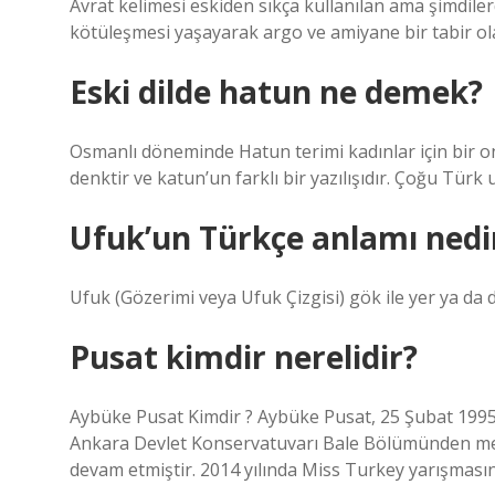
Avrat kelimesi eskiden sıkça kullanılan ama şimdile
kötüleşmesi yaşayarak argo ve amiyane bir tabir olar
Eski dilde hatun ne demek?
Osmanlı döneminde Hatun terimi kadınlar için bir onu
denktir ve katun’un farklı bir yazılışıdır. Çoğu Türk u
Ufuk’un Türkçe anlamı nedi
Ufuk (Gözerimi veya Ufuk Çizgisi) gök ile yer ya da d
Pusat kimdir nerelidir?
Aybüke Pusat Kimdir ? Aybüke Pusat, 25 Şubat 1995 
Ankara Devlet Konservatuvarı Bale Bölümünden me
devam etmiştir. 2014 yılında Miss Turkey yarışmas