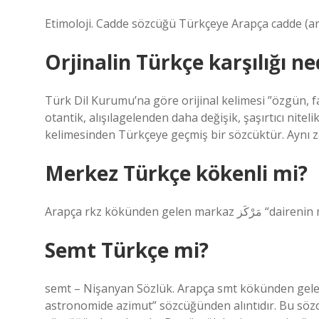
Etimoloji. Cadde sözcüğü Türkçeye Arapça cadde (an
Orjinalin Türkçe karşılığı ne
Türk Dil Kurumu’na göre orijinal kelimesi ”özgün, fa
otantik, alışılagelenden daha değişik, şaşırtıcı nitel
kelimesinden Türkçeye geçmiş bir sözcüktür. Aynı za
Merkez Türkçe kökenli mi?
Arapça rkz kökünde
Semt Türkçe mi?
semt – Nişanyan Sözlük. Arapça smt kökünden gelen samt سمت “1. taraf, yön, yol, 2. kent
astronomide azimut” sözcüğünden alıntıdır. Bu sözcük 