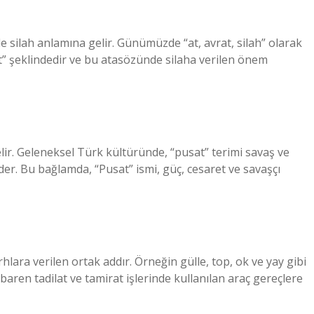
e silah anlamına gelir. Günümüzde “at, avrat, silah” olarak
at” şeklindedir ve bu atasözünde silaha verilen önem
elir. Geleneksel Türk kültüründe, “pusat” terimi savaş ve
e eder. Bu bağlamda, “Pusat” ismi, güç, cesaret ve savaşçı
hlara verilen ortak addır. Örneğin gülle, top, ok ve yay gibi
tibaren tadilat ve tamirat işlerinde kullanılan araç gereçlere