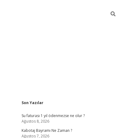
Sidebar
Son Yazılar
vdcasino.onlin
Su faturası 1 yıl ödenmezse ne olur ?
Ağustos 8, 2026
Kabotaj Bayramı Ne Zaman ?
Ağustos 7, 2026