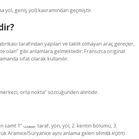
a yol, geniş yol) kavramından geçmiştir.
dir?
brikası tarafından yapılan ve taklit olmayan araç gereçler,
ikte olan” gibi anlamlara gelmektedir. Fransızca original
manda sıfat olarak kullanılır.
n gelen markaz مَرْكَز “dairenin merkezi, orta nokta” sözcüğünden alıntıdır.
in bölümü, 3.
Aramice/Süryanice aynı anlama gelen sēmiṭā סֵימִטָא