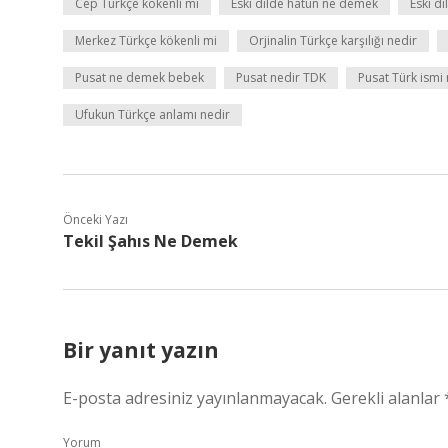
Cep Türkçe kökenli mi
Eski dilde hatun ne demek
Eski d
Merkez Türkçe kökenli mi
Orjinalin Türkçe karşılığı nedir
Pusat ne demek bebek
Pusat nedir TDK
Pusat Türk ismi
Ufukun Türkçe anlamı nedir
Önceki Yazı
Tekil Şahıs Ne Demek
Bir yanıt yazın
E-posta adresiniz yayınlanmayacak.
Gerekli alanlar
Yorum