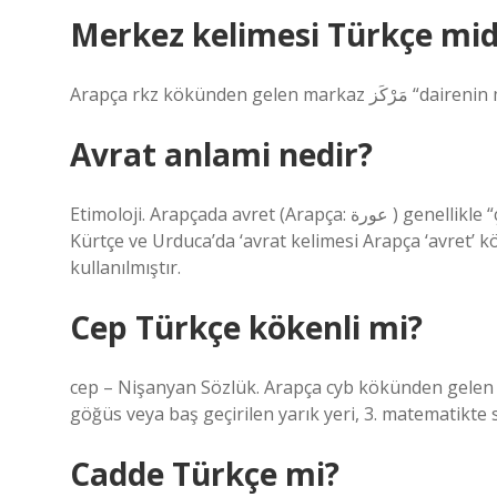
Merkez kelimesi Türkçe mid
Arapça rkz kökünde
Avrat anlami nedir?
Etimoloji. Arapçada avret (Arapça: عورة ) genellikle “çıplaklık” anlamına gelen ‘-wr kökünden türemiştir. Farsça,
Kürtçe ve Urduca’da ‘avrat kelimesi Arapça ‘avret’ 
kullanılmıştır.
Cep Türkçe kökenli mi?
cep – Nişanyan Sözlük. Arapça cyb kökünden gelen cayb جَيْب “1. iki meme arası, kucak, koyun, 2
göğüs veya baş geçirilen yarık yeri, 3. matematikte 
Cadde Türkçe mi?