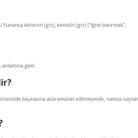
ki Yunanca kéntron (grc), kenteîn (grc) (“iğne batırmak”,
ç anlamına gelir.
ir?
k töresinde başkasına asla emanet edilmeyecek, namus sayıla
?