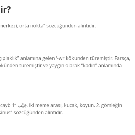
ir?
n gelen markaz مَرْكَز “dairenin merkezi, orta nokta” sözcüğünden alıntıdır.
kökünden türemiştir ve yaygın olarak “kadın” anlamında
. gömleğin
sinüs” sözcüğünden alıntıdır.