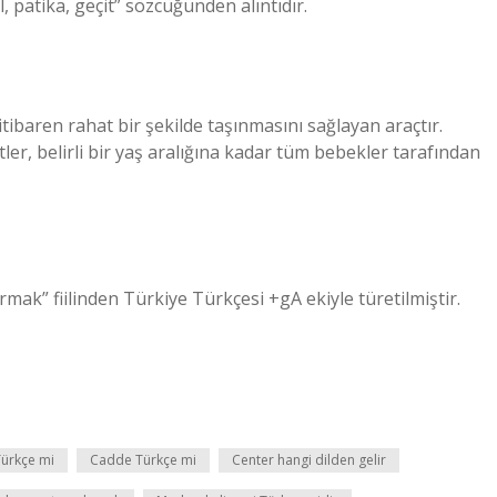
, patika, geçit” sözcüğünden alıntıdır.
ibaren rahat bir şekilde taşınmasını sağlayan araçtır.
er, belirli bir yaş aralığına kadar tüm bebekler tarafından
mak” fiilinden Türkiye Türkçesi +gA ekiyle türetilmiştir.
Türkçe mi
Cadde Türkçe mi
Center hangi dilden gelir