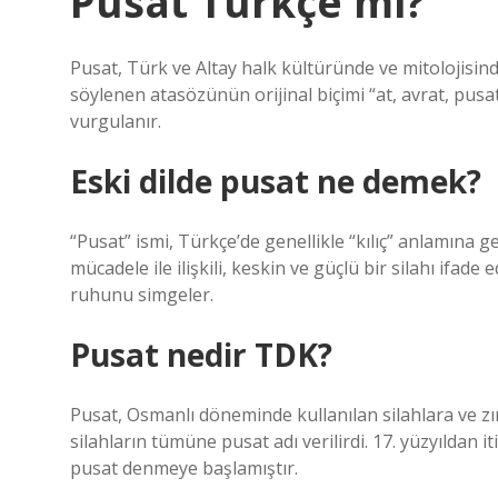
Pusat Türkçe mi?
Pusat, Türk ve Altay halk kültüründe ve mitolojisind
söylenen atasözünün orijinal biçimi “at, avrat, pus
vurgulanır.
Eski dilde pusat ne demek?
“Pusat” ismi, Türkçe’de genellikle “kılıç” anlamına g
mücadele ile ilişkili, keskin ve güçlü bir silahı ifad
ruhunu simgeler.
Pusat nedir TDK?
Pusat, Osmanlı döneminde kullanılan silahlara ve zır
silahların tümüne pusat adı verilirdi. 17. yüzyıldan i
pusat denmeye başlamıştır.