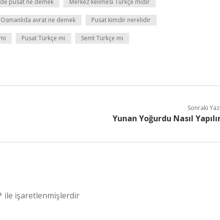
ilde pusat ne demek
Merkez kelimesi Türkçe midir
Osmanlıda avrat ne demek
Pusat kimdir nerelidir
 mi
Pusat Türkçe mi
Semt Türkçe mi
Sonraki Yaz
Yunan Yoğurdu Nasıl Yapılı
*
ile işaretlenmişlerdir