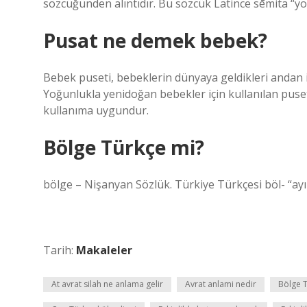
sözcüğünden alıntıdır. Bu sözcük Latince sēmita “yol
Pusat ne demek bebek?
Bebek puseti, bebeklerin dünyaya geldikleri andan it
Yoğunlukla yenidoğan bebekler için kullanılan pusetl
kullanıma uygundur.
Bölge Türkçe mi?
bölge – Nişanyan Sözlük. Türkiye Türkçesi böl- “ayır
Tarih:
Makaleler
At avrat silah ne anlama gelir
Avrat anlami nedir
Bölge 