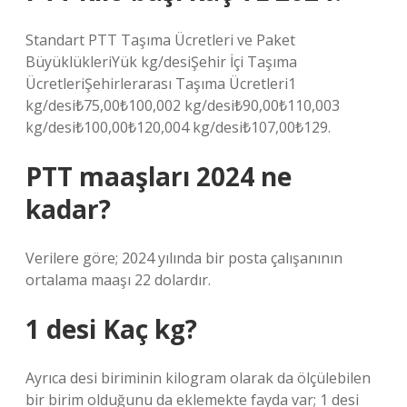
Standart PTT Taşıma Ücretleri ve Paket
BüyüklükleriYük kg/desiŞehir İçi Taşıma
ÜcretleriŞehirlerarası Taşıma Ücretleri1
kg/desi₺75,00₺100,002 kg/desi₺90,00₺110,003
kg/desi₺100,00₺120,004 kg/desi₺107,00₺129.
PTT maaşları 2024 ne
kadar?
Verilere göre; 2024 yılında bir posta çalışanının
ortalama maaşı 22 dolardır.
1 desi Kaç kg?
Ayrıca desi biriminin kilogram olarak da ölçülebilen
bir birim olduğunu da eklemekte fayda var; 1 desi