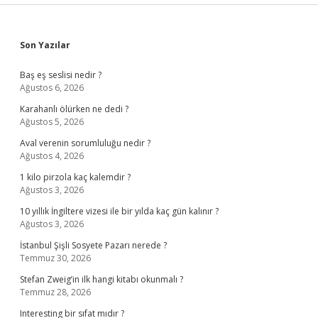
Sidebar
Son Yazılar
Baş eş seslisi nedir ?
Ağustos 6, 2026
Karahanlı ölürken ne dedi ?
Ağustos 5, 2026
Aval verenin sorumluluğu nedir ?
Ağustos 4, 2026
1 kilo pirzola kaç kalemdir ?
Ağustos 3, 2026
10 yıllık İngiltere vizesi ile bir yılda kaç gün kalınır ?
Ağustos 3, 2026
İstanbul Şişli Sosyete Pazarı nerede ?
Temmuz 30, 2026
Stefan Zweig’in ilk hangi kitabı okunmalı ?
Temmuz 28, 2026
Interesting bir sıfat mıdır ?