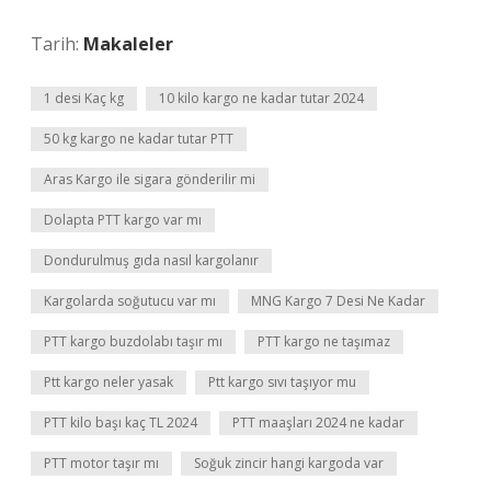
Tarih:
Makaleler
1 desi Kaç kg
10 kilo kargo ne kadar tutar 2024
50 kg kargo ne kadar tutar PTT
Aras Kargo ile sigara gönderilir mi
Dolapta PTT kargo var mı
Dondurulmuş gıda nasıl kargolanır
Kargolarda soğutucu var mı
MNG Kargo 7 Desi Ne Kadar
PTT kargo buzdolabı taşır mı
PTT kargo ne taşımaz
Ptt kargo neler yasak
Ptt kargo sıvı taşıyor mu
PTT kilo başı kaç TL 2024
PTT maaşları 2024 ne kadar
PTT motor taşır mı
Soğuk zincir hangi kargoda var