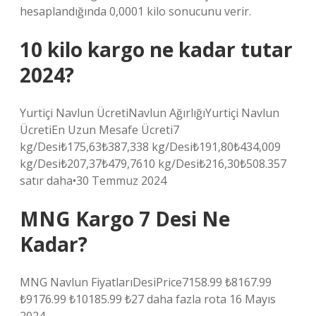
hesaplandığında 0,0001 kilo sonucunu verir.
10 kilo kargo ne kadar tutar
2024?
Yurtiçi Navlun ÜcretiNavlun AğırlığıYurtiçi Navlun
ÜcretiEn Uzun Mesafe Ücreti7
kg/Desi₺175,63₺387,338 kg/Desi₺191,80₺434,009
kg/Desi₺207,37₺479,7610 kg/Desi₺216,30₺508.357
satır daha•30 Temmuz 2024
MNG Kargo 7 Desi Ne
Kadar?
MNG Navlun FiyatlarıDesiPrice7158.99 ₺8167.99
₺9176.99 ₺10185.99 ₺27 daha fazla rota 16 Mayıs