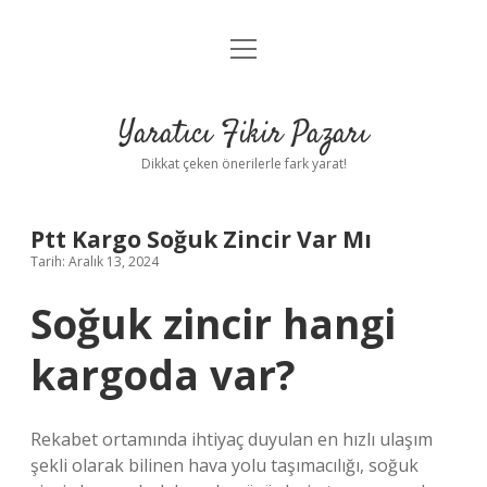
menüyü
Anasayfa
aç
Gizlilik Politikası
Yaratıcı Fikir Pazarı
Yasal Uyarı
Dikkat çeken önerilerle fark yarat!
Hakkımızda
Ptt Kargo Soğuk Zincir Var Mı
Tarih: Aralık 13, 2024
Soğuk zincir hangi
kargoda var?
Rekabet ortamında ihtiyaç duyulan en hızlı ulaşım
şekli olarak bilinen hava yolu taşımacılığı, soğuk