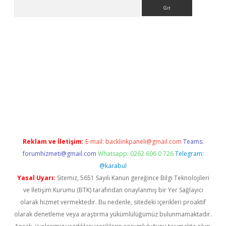
Arama
line
Reklam ve İletişim:
E-mail:
backlinkpaneli@gmail.com
Teams:
forumhizmeti@gmail.com
Whatsapp: 0262 606 0 726
Telegram:
@karabul
Yasal Uyarı:
Sitemiz, 5651 Sayılı Kanun gereğince Bilgi Teknolojileri
ve İletişim Kurumu (BTK) tarafından onaylanmış bir Yer Sağlayıcı
olarak hizmet vermektedir. Bu nedenle, sitedeki içerikleri proaktif
olarak denetleme veya araştırma yükümlülüğümüz bulunmamaktadır.