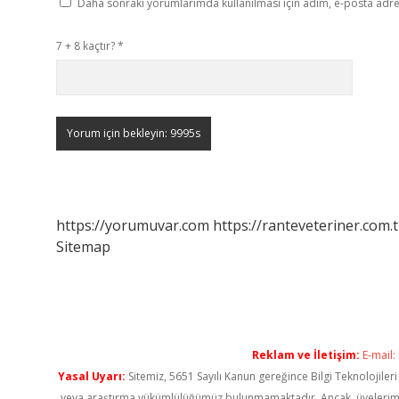
Daha sonraki yorumlarımda kullanılması için adım, e-posta adres
7 + 8 kaçtır?
*
https://yorumuvar.com
https://ranteveteriner.com.t
Sitemap
Reklam ve İletişim:
E-mail:
Yasal Uyarı:
Sitemiz, 5651 Sayılı Kanun gereğince Bilgi Teknolojiler
veya araştırma yükümlülüğümüz bulunmamaktadır. Ancak, üyelerimiz ya