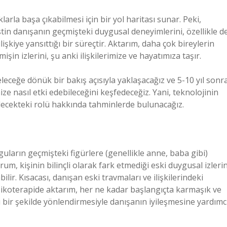
arla başa çıkabilmesi için bir yol haritası sunar. Peki,
tin danışanın geçmişteki duygusal deneyimlerini, özellikle d
lişkiye yansıttığı bir süreçtir. Aktarım, daha çok bireylerin
şin izlerini, şu anki ilişkilerimize ve hayatımıza taşır.
eceğe dönük bir bakış açısıyla yaklaşacağız ve 5-10 yıl sonr
ize nasıl etki edebileceğini keşfedeceğiz. Yani, teknolojinin
elecekteki rolü hakkında tahminlerde bulunacağız.
uların geçmişteki figürlere (genellikle anne, baba gibi)
um, kişinin bilinçli olarak fark etmediği eski duygusal izlerin
ilir. Kısacası, danışan eski travmaları ve ilişkilerindeki
 Psikoterapide aktarım, her ne kadar başlangıçta karmaşık ve
u bir şekilde yönlendirmesiyle danışanın iyileşmesine yardımc