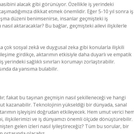
asibini alacak gibi görünüyor. Özellikle iş yerindeki
p taşımadığımıza dikkat etmek önemlidir. Eğer 5-10 yıl sonra iş
alışma düzeni benimsenirse, insanlar geçmişteki iş
 nasıl aktaracaklar? Bu bağlar, geçmişteki ailevi ilişkilerle
a çok sosyal zekâ ve duygusal zeka gibi konularla ilişkili
kileşime girdikçe, aktarımın etkisiyle daha duyarlı ve empatik
ş yerindeki sağlıklı sınırları korumayı zorlaştırabilir.
sında da yansıma bulabilir.
; fakat bu taşınan geçmişin nasıl şekilleneceği ve hangi
ut kazanabilir. Teknolojinin yükseldiği bir dünyada, sanal
i, aktarımın işleyişini doğrudan etkileyecek. Hem umut verici he
i, ilişkilerimizi ve iş dünyamızı önemli ölçüde dönüştürebilir.
ten gelen izleri nasıl iyileştireceğiz? Tüm bu sorular, bir
n ortasında olacağız.