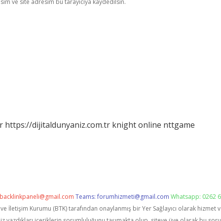
im ve site adresim bu tarayıcıya kaydedilsin.
r
https://dijitaldunyaniz.com.tr
knight online
nttgame
backlinkpaneli@gmail.com
Teams:
forumhizmeti@gmail.com
Whatsapp: 0262 6
i ve İletişim Kurumu (BTK) tarafından onaylanmış bir Yer Sağlayıcı olarak hizmet 
zdıkları içeriklerin sorumluluğunu taşımakta olup, siteye üye olarak bu sorumlu