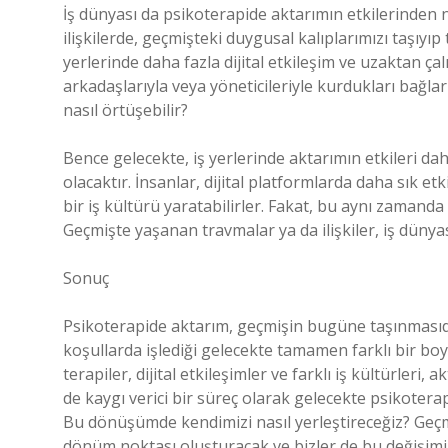
İş dünyası da psikoterapide aktarımın etkilerinden n
ilişkilerde, geçmişteki duygusal kalıplarımızı taşıyı
yerlerinde daha fazla dijital etkileşim ve uzaktan ç
arkadaşlarıyla veya yöneticileriyle kurdukları bağları
nasıl örtüşebilir?
Bence gelecekte, iş yerlerinde aktarımın etkileri dah
olacaktır. İnsanlar, dijital platformlarda daha sık et
bir iş kültürü yaratabilirler. Fakat, bu aynı zamanda i
Geçmişte yaşanan travmalar ya da ilişkiler, iş dünya
Sonuç
Psikoterapide aktarım, geçmişin bugüne taşınmasıdır
koşullarda işlediği gelecekte tamamen farklı bir boy
terapiler, dijital etkileşimler ve farklı iş kültürler
de kaygı verici bir süreç olarak gelecekte psikoterap
Bu dönüşümde kendimizi nasıl yerleştireceğiz? Geçmiş
dönüm noktası oluşturacak ve bizler de bu değişimi