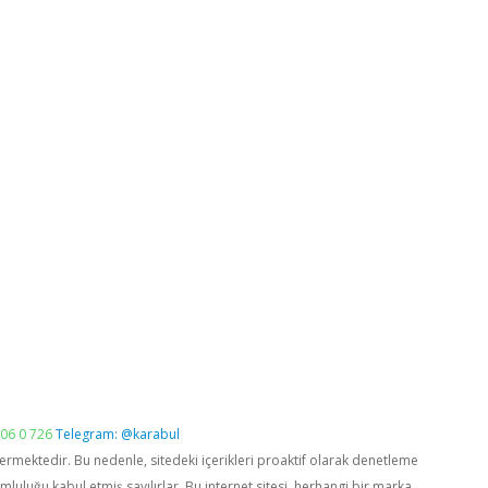
06 0 726
Telegram: @karabul
vermektedir. Bu nedenle, sitedeki içerikleri proaktif olarak denetleme
luğu kabul etmiş sayılırlar. Bu internet sitesi, herhangi bir marka,