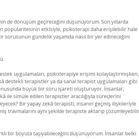
pinin de dönüşüm geçireceğini düşünüyorum. Son yıllarda
an popülaritesinin etkisiyle, psikoterapi daha erişilebilir hale
edir sorusunun gündelik yaşamda nasıl bir yer edineceğini
mü
l destek uygulamaları, psikoterapiye erişimi kolaylaştırmışken,
kâ destekli terapistler ya da sanal terapist uygulamaları gibi
 konusunda büyük bir soru işareti oluşturuyor. İnsanlar,
 ile simüle edilen terapistler aracılığıyla süreçlerini
yecek? Bir yapay zekâ terapisti, insanın geçmiş ilişkileriyle
miş travmalarını aynı şekilde terapiste aktarıp çözümleyebili
rklı bir boyuta taşıyabileceğini düşünüyorum. İnsanlar belki