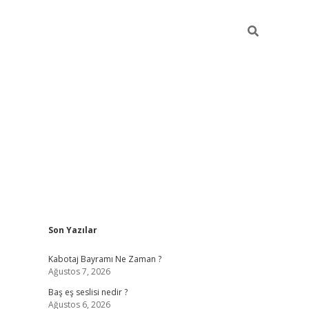
Sidebar
Son Yazılar
vdcasino.on
Kabotaj Bayramı Ne Zaman ?
Ağustos 7, 2026
Baş eş seslisi nedir ?
Ağustos 6, 2026