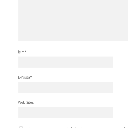
İsim*
E-Posta*
Web Sitesi