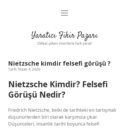
menüyü
Anasayfa
aç
Gizlilik Politikası
Yaratıcı Fikir Pazarı
Yasal Uyarı
Dikkat çeken önerilerle fark yarat!
Hakkımızda
Nietzsche kimdir felsefi görüşü ?
Tarih: Nisan 4, 2026
Nietzsche Kimdir? Felsefi
Görüşü Nedir?
Friedrich Nietzsche, belki de tarihteki en tartışmalı
düşünürlerden biri olarak karşımıza çıkar.
Düşünceleri, insanlık tarihi boyunca felsefi