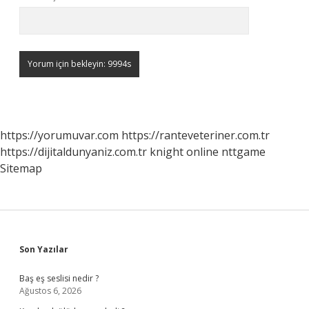
https://yorumuvar.com
https://ranteveteriner.com.tr
https://dijitaldunyaniz.com.tr
knight online
nttgame
Sitemap
Sidebar
Son Yazılar
Baş eş seslisi nedir ?
Ağustos 6, 2026