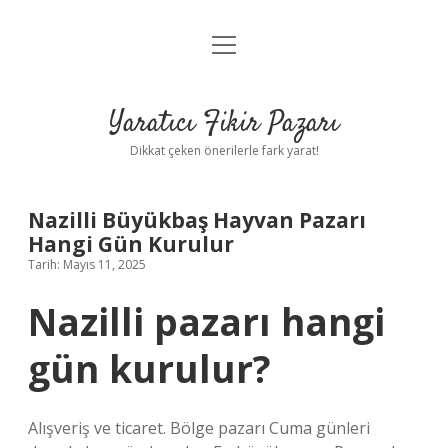
menüyü
Anasayfa
aç
Gizlilik Politikası
Yaratıcı Fikir Pazarı
Yasal Uyarı
Dikkat çeken önerilerle fark yarat!
Hakkımızda
Nazilli Büyükbaş Hayvan Pazarı
Hangi Gün Kurulur
Tarih: Mayıs 11, 2025
Nazilli pazarı hangi
gün kurulur?
Alışveriş ve ticaret. Bölge pazarı Cuma günleri