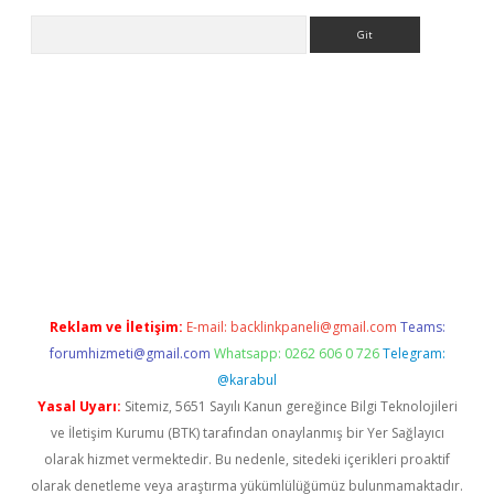
Arama
o.online
Reklam ve İletişim:
E-mail:
backlinkpaneli@gmail.com
Teams:
forumhizmeti@gmail.com
Whatsapp: 0262 606 0 726
Telegram:
@karabul
Yasal Uyarı:
Sitemiz, 5651 Sayılı Kanun gereğince Bilgi Teknolojileri
ve İletişim Kurumu (BTK) tarafından onaylanmış bir Yer Sağlayıcı
olarak hizmet vermektedir. Bu nedenle, sitedeki içerikleri proaktif
olarak denetleme veya araştırma yükümlülüğümüz bulunmamaktadır.