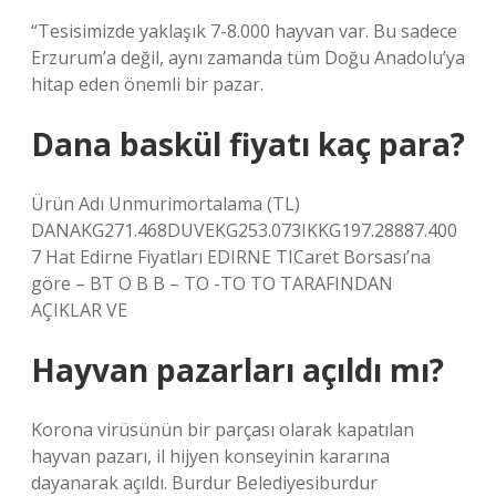
“Tesisimizde yaklaşık 7-8.000 hayvan var. Bu sadece
Erzurum’a değil, aynı zamanda tüm Doğu Anadolu’ya
hitap eden önemli bir pazar.
Dana baskül fiyatı kaç para?
Ürün Adı Unmurimortalama (TL)
DANAKG271.468DUVEKG253.073IKKG197.28887.400
7 Hat Edirne Fiyatları EDIRNE TICaret Borsası’na
göre – BT O B B – TO -TO TO TARAFINDAN
AÇIKLAR VE
Hayvan pazarları açıldı mı?
Korona virüsünün bir parçası olarak kapatılan
hayvan pazarı, il hijyen konseyinin kararına
dayanarak açıldı. Burdur Belediyesiburdur