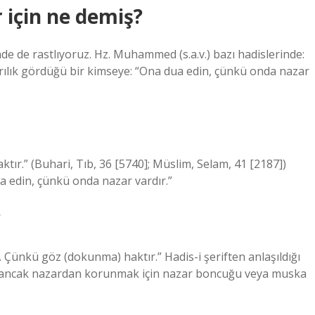
için ne demiş?
e de rastlıyoruz. Hz. Muhammed (s.a.v.) bazı hadislerinde:
lık gördüğü bir kimseye: “Ona dua edin, çünkü onda nazar
tır.” (Buhari, Tıb, 36 [5740]; Müslim, Selam, 41 [2187])
a edin, çünkü onda nazar vardır.”
?
 Çünkü göz (dokunma) haktır.” Hadis-i şeriften anlaşıldığı
ir, ancak nazardan korunmak için nazar boncuğu veya muska