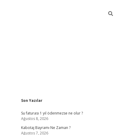
Sidebar
Son Yazılar
vdcasino.onlin
Su faturası 1 yıl ödenmezse ne olur ?
Ağustos 8, 2026
Kabotaj Bayramı Ne Zaman ?
Ağustos 7, 2026