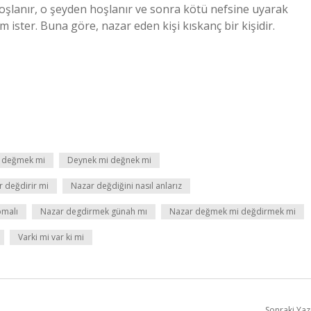
oşlanır, o şeyden hoşlanır ve sonra kötü nefsine uyarak
m ister. Buna göre, nazar eden kişi kıskanç bir kişidir.
 değmek mi
Deynek mi değnek mi
r değdirir mi
Nazar değdiğini nasıl anlarız
pmalı
Nazar degdirmek günah mı
Nazar değmek mi değdirmek mi
Varki mi var ki mi
Sonraki Yaz