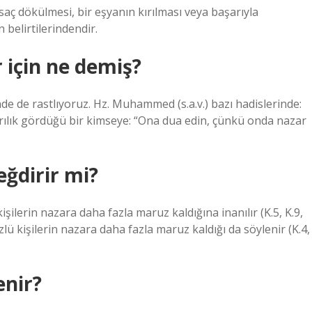
saç dökülmesi, bir eşyanın kırılması veya başarıyla
belirtilerindendir.
için ne demiş?
e de rastlıyoruz. Hz. Muhammed (s.a.v.) bazı hadislerinde:
lık gördüğü bir kimseye: “Ona dua edin, çünkü onda nazar
eğdirir mi?
şilerin nazara daha fazla maruz kaldığına inanılır (K.5, K.9,
özlü kişilerin nazara daha fazla maruz kaldığı da söylenir (K.4,
enir?