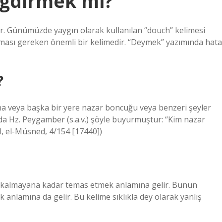
ğdirmek mi?
ir. Günümüzde yaygın olarak kullanılan “douch” kelimesi
ılması gereken önemli bir kelimedir. “Deymek” yazımında hata
?
a veya başka bir yere nazar boncuğu veya benzeri şeyler
da Hz. Peygamber (s.a.v.) şöyle buyurmuştur: “Kim nazar
l, el-Müsned, 4/154 [17440])
 kalmayana kadar temas etmek anlamına gelir. Bunun
anlamına da gelir. Bu kelime sıklıkla dey olarak yanlış