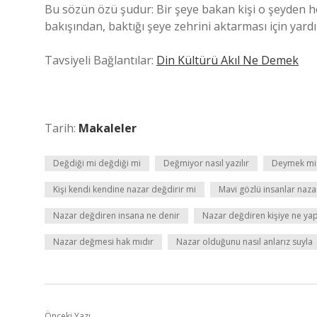
Bu sözün özü şudur: Bir şeye bakan kişi o şeyden h
bakışından, baktığı şeye zehrini aktarması için yardı
Tavsiyeli Bağlantılar:
Din Kültürü Akıl Ne Demek
Tarih:
Makaleler
Değdiği mi değdiği mi
Değmiyor nasıl yazılır
Deymek mi
Kişi kendi kendine nazar değdirir mi
Mavi gözlü insanlar naza
Nazar değdiren insana ne denir
Nazar değdiren kişiye ne ya
Nazar değmesi hak mıdır
Nazar olduğunu nasıl anlarız suyla
Önceki Yazı