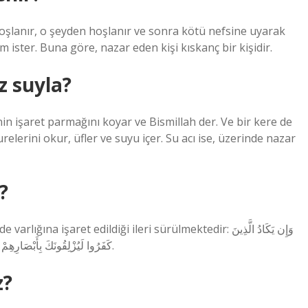
oşlanır, o şeyden hoşlanır ve sonra kötü nefsine uyarak
m ister. Buna göre, nazar eden kişi kıskanç bir kişidir.
z suyla?
in işaret parmağını koyar ve Bismillah der. Ve bir kere de
elerini okur, üfler ve suyu içer. Su acı ise, üzerinde nazar
?
ret edildiği ileri sürülmektedir: وَإِن يَكَادُ الَّذِينَ
كَفَرُوا لَيُزْلِقُونَكَ بِأَبْصَارِهِمْ لَمَّا سَمِعُوا الذِّكْرَ وَيَقُولُونَ إِنَّهُ لَمَجْنُونٌ وَمَا هُوَ إِلّا ذِكْرٌ لِّلْعَالَمِينَ.
z?