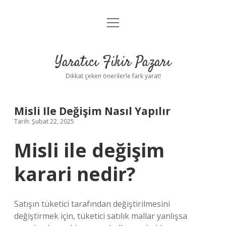
menüyü
Anasayfa
aç
Gizlilik Politikası
Yaratıcı Fikir Pazarı
Yasal Uyarı
Dikkat çeken önerilerle fark yarat!
Hakkımızda
Misli Ile Değişim Nasıl Yapılır
Tarih: Şubat 22, 2025
Misli ile değişim
karari nedir?
Satışın tüketici tarafından değiştirilmesini
değiştirmek için, tüketici satılık mallar yanlışsa