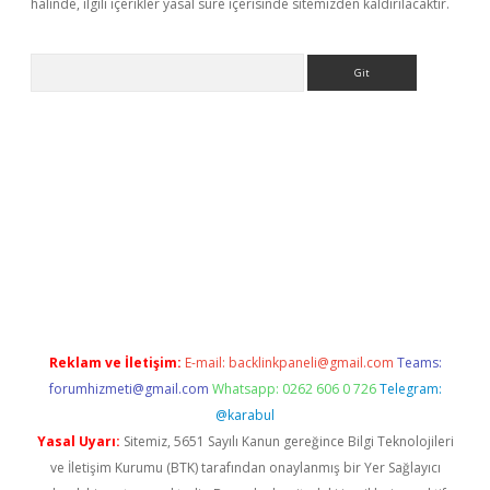
halinde, ilgili içerikler yasal süre içerisinde sitemizden kaldırılacaktır.
Arama
line
Reklam ve İletişim:
E-mail:
backlinkpaneli@gmail.com
Teams:
forumhizmeti@gmail.com
Whatsapp: 0262 606 0 726
Telegram:
@karabul
Yasal Uyarı:
Sitemiz, 5651 Sayılı Kanun gereğince Bilgi Teknolojileri
ve İletişim Kurumu (BTK) tarafından onaylanmış bir Yer Sağlayıcı