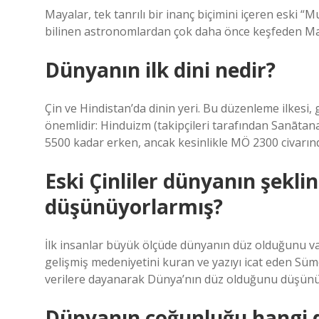
Mayalar, tek tanrılı bir inanç biçimini içeren eski “Mu
bilinen astronomlardan çok daha önce keşfeden Maya u
Dünyanın ilk dini nedir?
Çin ve Hindistan’da dinin yeri. Bu düzenleme ilkes
önemlidir: Hinduizm (takipçileri tarafından Sanātan
5500 kadar erken, ancak kesinlikle MÖ 2300 civarınd
Eski Çinliler dünyanın şekli
düşünüyorlarmış?
İlk insanlar büyük ölçüde dünyanın düz olduğunu var
gelişmiş medeniyetini kuran ve yazıyı icat eden Sümerl
verilere dayanarak Dünya’nın düz olduğunu düşünü
Dünyanın çoğunluğu hangi d