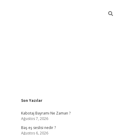
Sidebar
Son Yazılar
vdcasino.onlin
Kabotaj Bayramı Ne Zaman ?
Ağustos 7, 2026
Baş eş seslisi nedir ?
Ağustos 6, 2026