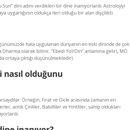
 Sun” dini adını verdikleri bir dine inanıyorlardı. Astrolojiyi
ygarlığının oldukça ileri olduğu bir alan dişçilikti.
i, günümüzde hala uygulanan dünyanın en eski dininde de çok
a Dharma olarak bilinir, “Ebedi Yol/Din” anlamına gelir), MÖ
a ortaya çıktığı düşünülmektedir).
ni nasıl olduğunu
saydılar. Örneğin, Fırat ve Dicle arasında zamanın en
er, antik Çinliler, Babilliler ve Hintliler, sahip oldukları
yorlardı.
ine inanıyor?