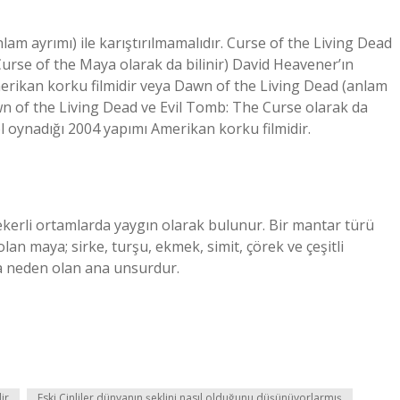
m ayrımı) ile karıştırılmamalıdır. Curse of the Living Dead
urse of the Maya olarak da bilinir) David Heavener’ın
merikan korku filmidir veya Dawn of the Living Dead (anlam
awn of the Living Dead ve Evil Tomb: The Curse olarak da
ol oynadığı 2004 yapımı Amerikan korku filmidir.
kerli ortamlarda yaygın olarak bulunur. Bir mantar türü
lan maya; sirke, turşu, ekmek, simit, çörek ve çeşitli
na neden olan ana unsurdur.
ir
Eski Çinliler dünyanın şeklini nasıl olduğunu düşünüyorlarmış