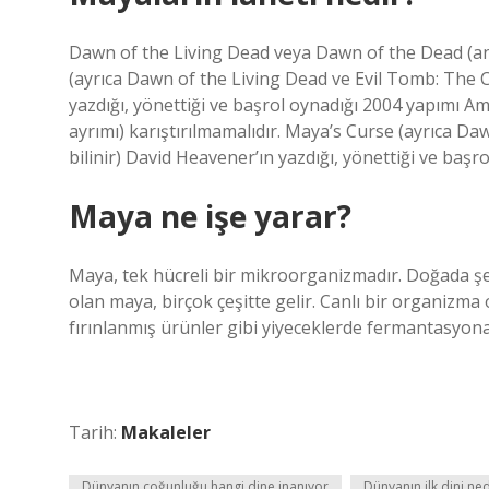
Dawn of the Living Dead veya Dawn of the Dead (anla
(ayrıca Dawn of the Living Dead ve Evil Tomb: The C
yazdığı, yönettiği ve başrol oynadığı 2004 yapımı A
ayrımı) karıştırılmamalıdır. Maya’s Curse (ayrıca D
bilinir) David Heavener’ın yazdığı, yönettiği ve başr
Maya ne işe yarar?
Maya, tek hücreli bir mikroorganizmadır. Doğada şe
olan maya, birçok çeşitte gelir. Canlı bir organizma o
fırınlanmış ürünler gibi yiyeceklerde fermantasyo
Tarih:
Makaleler
Dünyanın çoğunluğu hangi dine inanıyor
Dünyanın ilk dini ned