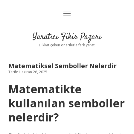
menüyü
Anasayfa
aç
Gizlilik Politikası
Yaratıcı Fikir Pazarı
Yasal Uyarı
Dikkat çeken önerilerle fark yarat!
Hakkımızda
Matematiksel Semboller Nelerdir
Tarih: Haziran 26, 2025
Matematikte
kullanılan semboller
nelerdir?