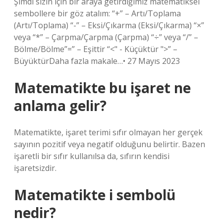
Şimdi sizin için bir araya getirdiğimiz matematiksel
sembollere bir göz atalım: “+” – Artı/Toplama
(Artı/Toplama) “-” – Eksi/Çıkarma (Eksi/Çıkarma) “×”
veya “*” – Çarpma/Çarpma (Çarpma) “÷” veya “/” –
Bölme/Bölme”=” – Eşittir “<" - Küçüktür ">” –
BüyüktürDaha fazla makale…• 27 Mayıs 2023
Matematikte bu işaret ne
anlama gelir?
Matematikte, işaret terimi sıfır olmayan her gerçek
sayının pozitif veya negatif olduğunu belirtir. Bazen
işaretli bir sıfır kullanılsa da, sıfırın kendisi
işaretsizdir.
Matematikte i sembolü
nedir?