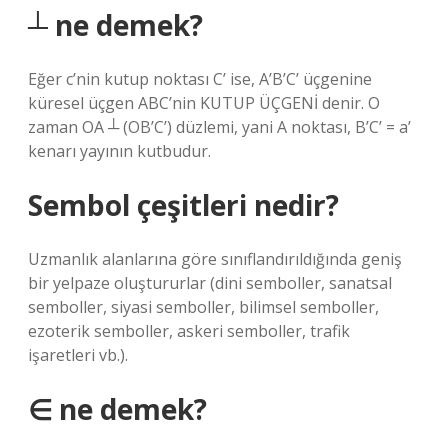
┴ ne demek?
Eğer c’nin kutup noktası C’ ise, A’B’C’ üçgenine
küresel üçgen ABC’nin KUTUP ÜÇGENİ denir. O
zaman OA ┴ (OB’C’) düzlemi, yani A noktası, B’C’ = a’
kenarı yayının kutbudur.
Sembol çeşitleri nedir?
Uzmanlık alanlarına göre sınıflandırıldığında geniş
bir yelpaze oluştururlar (dini semboller, sanatsal
semboller, siyasi semboller, bilimsel semboller,
ezoterik semboller, askeri semboller, trafik
işaretleri vb.).
∈ ne demek?