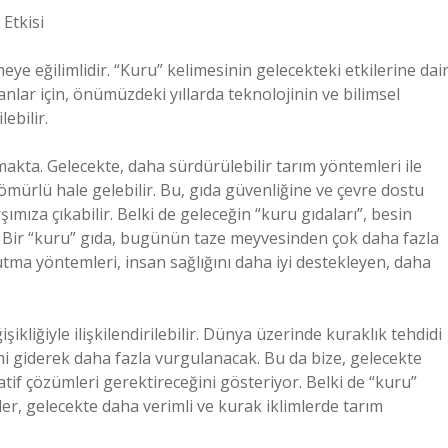
 Etkisi
ye eğilimlidir. “Kuru” kelimesinin gelecekteki etkilerine dai
şanlar için, önümüzdeki yıllarda teknolojinin ve bilimsel
ebilir.
kta. Gelecekte, daha sürdürülebilir tarım yöntemleri ile
 ömürlü hale gelebilir. Bu, gıda güvenliğine ve çevre dostu
ımıza çıkabilir. Belki de geleceğin “kuru gıdaları”, besin
r. Bir “kuru” gıda, bugünün taze meyvesinden çok daha fazla
utma yöntemleri, insan sağlığını daha iyi destekleyen, daha
şikliğiyle ilişkilendirilebilir. Dünya üzerinde kuraklık tehdidi
i giderek daha fazla vurgulanacak. Bu da bize, gelecekte
tif çözümleri gerektireceğini gösteriyor. Belki de “kuru”
iler, gelecekte daha verimli ve kurak iklimlerde tarım