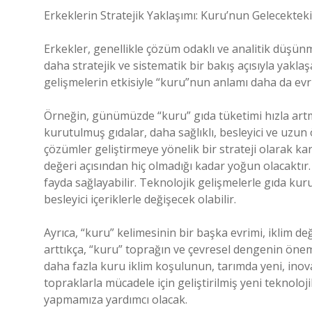
Erkeklerin Stratejik Yaklaşımı: Kuru’nun Gelecekteki
Erkekler, genellikle çözüm odaklı ve analitik düşünme
daha stratejik ve sistematik bir bakış açısıyla yakla
gelişmelerin etkisiyle “kuru”nun anlamı daha da evril
Örneğin, günümüzde “kuru” gıda tüketimi hızla artma
kurutulmuş gıdalar, daha sağlıklı, besleyici ve uzun
çözümler geliştirmeye yönelik bir strateji olarak karş
değeri açısından hiç olmadığı kadar yoğun olacaktı
fayda sağlayabilir. Teknolojik gelişmelerle gıda kur
besleyici içeriklerle değişecek olabilir.
Ayrıca, “kuru” kelimesinin bir başka evrimi, iklim deği
arttıkça, “kuru” toprağın ve çevresel dengenin önem
daha fazla kuru iklim koşulunun, tarımda yeni, inova
topraklarla mücadele için geliştirilmiş yeni teknoloj
yapmamıza yardımcı olacak.