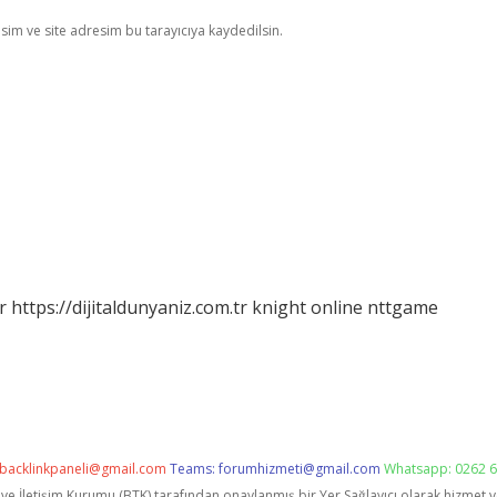
im ve site adresim bu tarayıcıya kaydedilsin.
r
https://dijitaldunyaniz.com.tr
knight online
nttgame
backlinkpaneli@gmail.com
Teams:
forumhizmeti@gmail.com
Whatsapp: 0262 6
i ve İletişim Kurumu (BTK) tarafından onaylanmış bir Yer Sağlayıcı olarak hizmet 