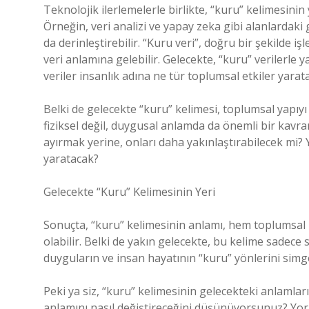
Teknolojik ilerlemelerle birlikte, “kuru” kelimesinin 
Örneğin, veri analizi ve yapay zeka gibi alanlardaki
da derinleştirebilir. “Kuru veri”, doğru bir şekilde
veri anlamına gelebilir. Gelecekte, “kuru” verilerle y
veriler insanlık adına ne tür toplumsal etkiler yarat
Belki de gelecekte “kuru” kelimesi, toplumsal yapıyı b
fiziksel değil, duygusal anlamda da önemli bir kavram
ayırmak yerine, onları daha yakınlaştırabilecek mi?
yaratacak?
Gelecekte “Kuru” Kelimesinin Yeri
Sonuçta, “kuru” kelimesinin anlamı, hem toplumsal 
olabilir. Belki de yakın gelecekte, bu kelime sadece 
duyguların ve insan hayatının “kuru” yönlerini simge
Peki ya siz, “kuru” kelimesinin gelecekteki anlaml
anlamını nasıl değiştireceğini düşünüyorsunuz? Yoru