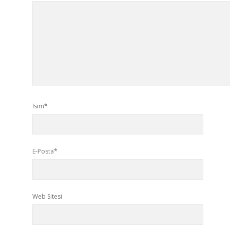
İsim*
E-Posta*
Web Sitesi