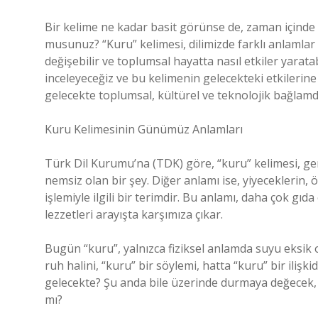
Bir kelime ne kadar basit görünse de, zaman içinde 
musunuz? “Kuru” kelimesi, dilimizde farklı anlamlar
değişebilir ve toplumsal hayatta nasıl etkiler yara
inceleyeceğiz ve bu kelimenin gelecekteki etkilerine
gelecekte toplumsal, kültürel ve teknolojik bağlamd
Kuru Kelimesinin Günümüz Anlamları
Türk Dil Kurumu’na (TDK) göre, “kuru” kelimesi, genel
nemsiz olan bir şey. Diğer anlamı ise, yiyeceklerin,
işlemiyle ilgili bir terimdir. Bu anlamı, daha çok gıd
lezzetleri arayışta karşımıza çıkar.
Bugün “kuru”, yalnızca fiziksel anlamda suyu eksik 
ruh halini, “kuru” bir söylemi, hatta “kuru” bir ilişk
gelecekte? Şu anda bile üzerinde durmaya değecek, 
mı?