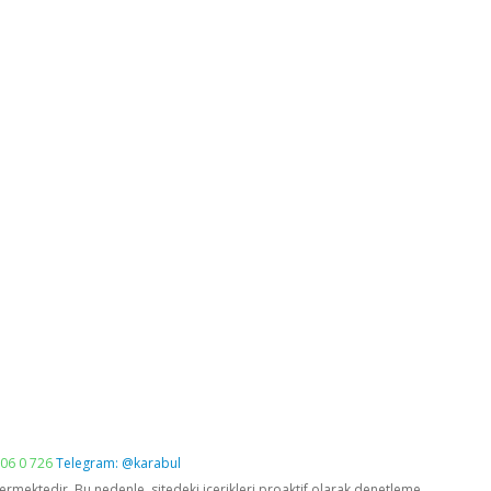
06 0 726
Telegram: @karabul
vermektedir. Bu nedenle, sitedeki içerikleri proaktif olarak denetleme