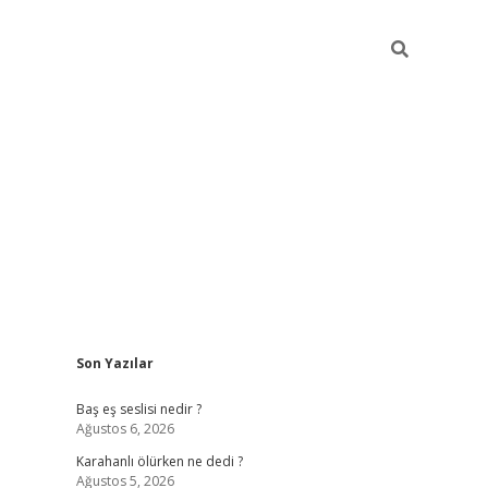
Sidebar
Son Yazılar
vdcasino.on
Baş eş seslisi nedir ?
Ağustos 6, 2026
Karahanlı ölürken ne dedi ?
Ağustos 5, 2026