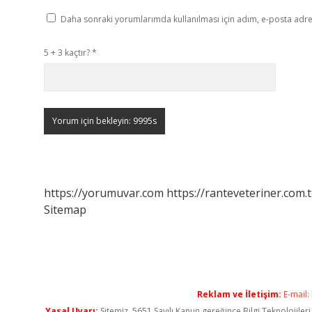
Daha sonraki yorumlarımda kullanılması için adım, e-posta adres
5 + 3 kaçtır?
*
https://yorumuvar.com
https://ranteveteriner.com.t
Sitemap
Reklam ve İletişim:
E-mail:
Yasal Uyarı:
Sitemiz, 5651 Sayılı Kanun gereğince Bilgi Teknolojiler