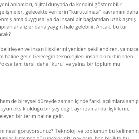
yeni anlamları, dijital dünyada da kendini gösterebilir.
 gelişmeler, gelecekte verilerin “kurutulması” kavramını daha
 işlenmiş ama duygusal ya da insani bir bağlamdan uzaklaşmış
apılan analizler daha yaygın hale gelebilir. Ancak, bu tür
acak?
elirleyen ve insan ilişkilerini yeniden şekillendiren, yalnızca
 haline gelir. Geleceğin teknolojileri insanları birbirinden
 Yoksa tam tersi, daha “kuru” ve yalnız bir toplum mu
hem de bireysel düzeyde zaman içinde farklı açılımlara sahip
suyun eksik olduğu bir şey değil, aynı zamanda ilişkilerin,
leyen bir terim haline gelir.
arını nasıl görüyorsunuz? Teknoloji ve toplumun bu kelimenin
mlar kısmında düşüncelerinizi paylaşın, hep birlikte bu