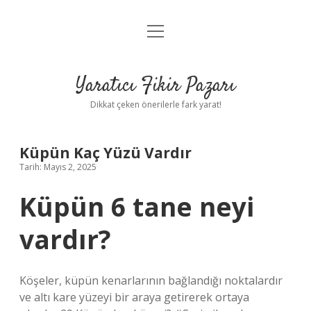
menüyü
Anasayfa
aç
Gizlilik Politikası
Yaratıcı Fikir Pazarı
Yasal Uyarı
Dikkat çeken önerilerle fark yarat!
Hakkımızda
Küpün Kaç Yüzü Vardır
Tarih: Mayıs 2, 2025
Küpün 6 tane neyi
vardır?
Köşeler, küpün kenarlarının bağlandığı noktalardır
ve altı kare yüzeyi bir araya getirerek ortaya