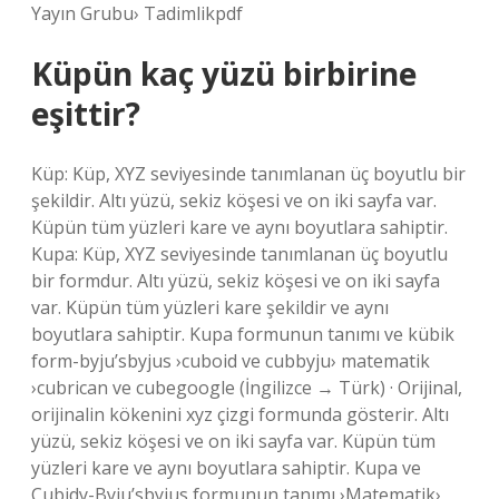
Yayın Grubu› Tadimlikpdf
Küpün kaç yüzü birbirine
eşittir?
Küp: Küp, XYZ seviyesinde tanımlanan üç boyutlu bir
şekildir. Altı yüzü, sekiz köşesi ve on iki sayfa var.
Küpün tüm yüzleri kare ve aynı boyutlara sahiptir.
Kupa: Küp, XYZ seviyesinde tanımlanan üç boyutlu
bir formdur. Altı yüzü, sekiz köşesi ve on iki sayfa
var. Küpün tüm yüzleri kare şekildir ve aynı
boyutlara sahiptir. Kupa formunun tanımı ve kübik
form-byju’sbyjus ›cuboid ve cubbyju› matematik
›cubrican ve cubegoogle (İngilizce → Türk) · Orijinal,
orijinalin kökenini xyz çizgi formunda gösterir. Altı
yüzü, sekiz köşesi ve on iki sayfa var. Küpün tüm
yüzleri kare ve aynı boyutlara sahiptir. Kupa ve
Cubidy-Byju’sbyjus formunun tanımı ›Matematik›