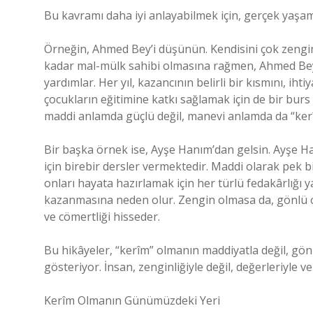
Bu kavramı daha iyi anlayabilmek için, gerçek yaşam
Örneğin, Ahmed Bey’i düşünün. Kendisini çok zengin v
kadar mal-mülk sahibi olmasına rağmen, Ahmed Bey’i
yardımlar. Her yıl, kazancının belirli bir kısmını, iht
çocukların eğitimine katkı sağlamak için de bir bur
maddi anlamda güçlü değil, manevi anlamda da “kerî
Bir başka örnek ise, Ayşe Hanım’dan gelsin. Ayşe Ha
için birebir dersler vermektedir. Maddi olarak pek 
onları hayata hazırlamak için her türlü fedakârlığı y
kazanmasına neden olur. Zengin olmasa da, gönlü o k
ve cömertliği hisseder.
Bu hikâyeler, “kerîm” olmanın maddiyatla değil, gönül
gösteriyor. İnsan, zenginliğiyle değil, değerleriyle v
Kerîm Olmanın Günümüzdeki Yeri