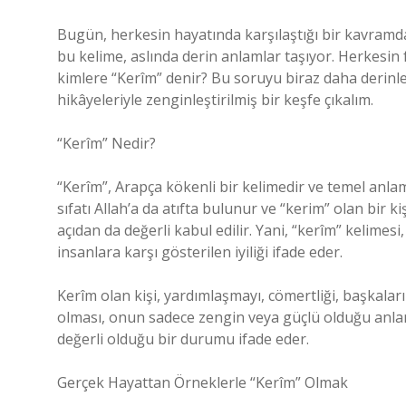
Bugün, herkesin hayatında karşılaştığı bir kavramd
bu kelime, aslında derin anlamlar taşıyor. Herkesin 
kimlere “Kerîm” denir? Bu soruyu biraz daha derin
hikâyeleriyle zenginleştirilmiş bir keşfe çıkalım.
“Kerîm” Nedir?
“Kerîm”, Arapça kökenli bir kelimedir ve temel anlam
sıfatı Allah’a da atıfta bulunur ve “kerim” olan bir ki
açıdan da değerli kabul edilir. Yani, “kerîm” kelimesi
insanlara karşı gösterilen iyiliği ifade eder.
Kerîm olan kişi, yardımlaşmayı, cömertliği, başkaları
olması, onun sadece zengin veya güçlü olduğu anla
değerli olduğu bir durumu ifade eder.
Gerçek Hayattan Örneklerle “Kerîm” Olmak