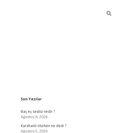
Sidebar
Son Yazılar
vdcasino.onl
Baş eş seslisi nedir ?
Ağustos 6, 2026
Karahanlı ölürken ne dedi ?
Ağustos 5, 2026