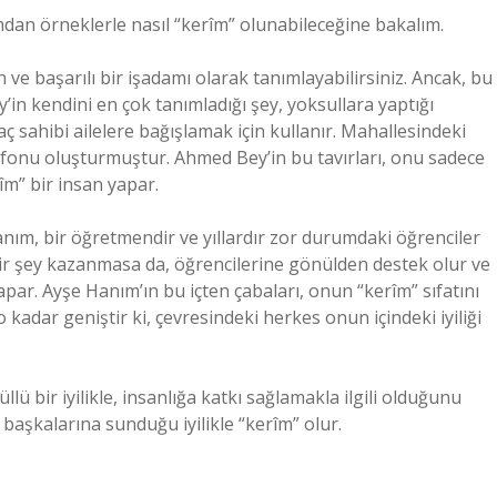
dan örneklerle nasıl “kerîm” olunabileceğine bakalım.
e başarılı bir işadamı olarak tanımlayabilirsiniz. Ancak, bu
n kendini en çok tanımladığı şey, yoksullara yaptığı
iyaç sahibi ailelere bağışlamak için kullanır. Mahallesindeki
s fonu oluşturmuştur. Ahmed Bey’in bu tavırları, onu sadece
m” bir insan yapar.
nım, bir öğretmendir ve yıllardır zor durumdaki öğrenciler
bir şey kazanmasa da, öğrencilerine gönülden destek olur ve
apar. Ayşe Hanım’ın bu içten çabaları, onun “kerîm” sıfatını
adar geniştir ki, çevresindeki herkes onun içindeki iyiliği
lü bir iyilikle, insanlığa katkı sağlamakla ilgili olduğunu
e başkalarına sunduğu iyilikle “kerîm” olur.