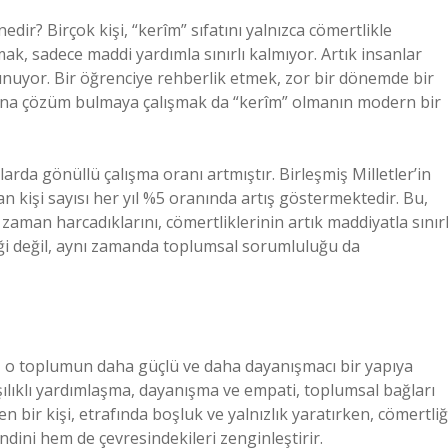
r? Birçok kişi, “kerîm” sıfatını yalnızca cömertlikle
mak, sadece maddi yardımla sınırlı kalmıyor. Artık insanlar
sunuyor. Bir öğrenciye rehberlik etmek, zor bir dönemde bir
rına çözüm bulmaya çalışmak da “kerîm” olmanın modern bir
arda gönüllü çalışma oranı artmıştır. Birleşmiş Milletler’in
n kişi sayısı her yıl %5 oranında artış göstermektedir. Bu,
zaman harcadıklarını, cömertliklerinin artık maddiyatla sınırl
iği değil, aynı zamanda toplumsal sorumluluğu da
ığı, o toplumun daha güçlü ve daha dayanışmacı bir yapıya
şılıklı yardımlaşma, dayanışma ve empati, toplumsal bağları
n bir kişi, etrafında boşluk ve yalnızlık yaratırken, cömertliğ
dini hem de çevresindekileri zenginleştirir.