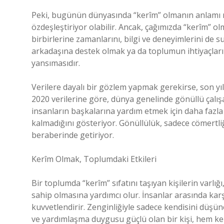
Peki, bugünün dünyasında “kerîm” olmanın anlamı nedi
özdeşleştiriyor olabilir. Ancak, çağımızda “kerîm” ol
birbirlerine zamanlarını, bilgi ve deneyimlerini de 
arkadaşına destek olmak ya da toplumun ihtiyaçla
yansımasıdır.
Verilere dayalı bir gözlem yapmak gerekirse, son yıll
2020 verilerine göre, dünya genelinde gönüllü çalışa
insanların başkalarına yardım etmek için daha fazla 
kalmadığını gösteriyor. Gönüllülük, sadece cömertl
beraberinde getiriyor.
Kerîm Olmak, Toplumdaki Etkileri
Bir toplumda “kerîm” sıfatını taşıyan kişilerin varl
sahip olmasına yardımcı olur. İnsanlar arasında kar
kuvvetlendirir. Zenginliğiyle sadece kendisini düşüne
ve yardımlaşma duygusu güçlü olan bir kişi, hem ken