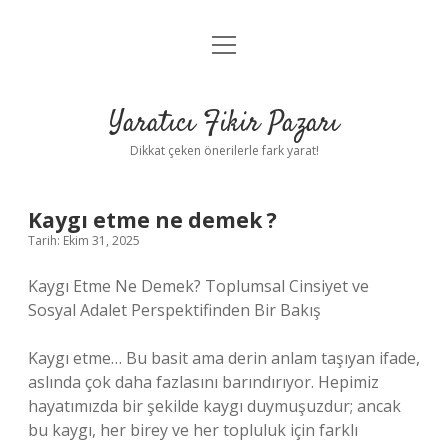
menüyü
Anasayfa
aç
Gizlilik Politikası
Yaratıcı Fikir Pazarı
Yasal Uyarı
Dikkat çeken önerilerle fark yarat!
Hakkımızda
Kaygı etme ne demek ?
Tarih: Ekim 31, 2025
Kaygı Etme Ne Demek? Toplumsal Cinsiyet ve
Sosyal Adalet Perspektifinden Bir Bakış
Kaygı etme… Bu basit ama derin anlam taşıyan ifade,
aslında çok daha fazlasını barındırıyor. Hepimiz
hayatımızda bir şekilde kaygı duymuşuzdur; ancak
bu kaygı, her birey ve her topluluk için farklı