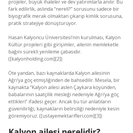
projeler, büyük ihaleler ve dev yatırımlarla anılır. Bu
fark edilirlik, aslında “nereli?” sorusunu sadece bir
biyografik merak olmaktan çıkarıp kimlik sorusuna,
pratik stratejiye dönüştürüyor.
Hasan Kalyoncu Üniversitesi’nin kurulması, Kalyon
Kültür projeleri gibi girişimler, ailenin memleketle
bağını sürekli yenileme çabasıdır.
([kalyonholding.com][2])
Öte yandan, bazı kaynaklarda Kalyon ailesinin
Ağrı’ya göç etmişliğinden de bahsedilir. Mesela, bir
kaynakta “Kalyon ailesi aslen Çaykara köyünden,
babalarının saatçilik mesleği nedeniyle Ağrı’ya göç
ettikleri” ifadesi geçer. Ancak bu tür anlatıların
güvenilirliği, kaynakların belirsiliği nedeniyle kesin
göremiyoruz. ([ustayemektarifleri.com][3])
Kalyon ailesi nerelidir?