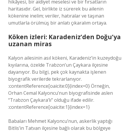
hikâyesi, bir aidiyet meselesi ve bir fırsatların
haritasıdır. Gel, birlikte iz sürerek bu ailenin
kökenine inelim; veriler, hatıralar ve taşınan
umutlarla örülmüş bir anlatı çıkaralım ortaya.
Köken izleri: Karadeniz’den Doğu’ya
uzanan miras
Kalyon ailesinin asıl kökeni, Karadeniz’in kuzeydoğu
kıyılarına, özelde Trabzon’un Çaykara ilçesine
dayanıyor. Bu bilgi, pek çok kaynakta işlenen
biyografik verilerde tekrarlanıyor.
:contentReference[oaicite:0]{index=0} Örneğin,
Orhan Cemal Kalyoncu’nun biyografisinde aslen
“Trabzon Çaykara’lı” olduğu ifade edilir.
:contentReference[oaicite:1]{index=1}
Babaları Mehmet Kalyoncu’nun, askerlik yaptığı
Bitlis’in Tatvan ilçesine bağlı olarak bu bölgeye