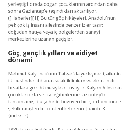
yerleştiği; orada doğan çocuklarının ardından daha
sonra Gaziantep’e taşındıkları aktarılıyor.
([Haberler][1]) Bu tür göç hikâyeleri, Anadolu’nun
pek çok iş insanı ailesinde benzer izler taşır:
doğudan batıya veya iç bölgelerden sanayi
merkezlerine uzanan geçişler.
Göç, gençlik yılları ve aidiyet
dönemi
Mehmet Kalyoncu’nun Tatvan’da yerleşmesi, ailenin
ilk neslinden itibaren sıcak iklimlere ve ekonomik
fırsatlara göz dikmesiyle örtüşüyor. Kalyon Ailesi’nin
çocukları orta ve lise eğitimlerini Gaziantep’te
tamamlamış; bu şehirde büyüyen bir iş ortamı içinde
şekillenmişlerdir. :contentReference[oaicite:3]
{index=3}
1980’lere gelindiğinde, Kalyon Ailesi için Gaziantep