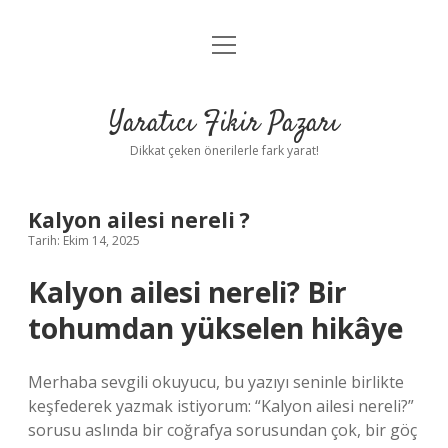
menüyü
Anasayfa
aç
Gizlilik Politikası
Yaratıcı Fikir Pazarı
Yasal Uyarı
Dikkat çeken önerilerle fark yarat!
Hakkımızda
Kalyon ailesi nereli ?
Tarih: Ekim 14, 2025
Kalyon ailesi nereli? Bir
tohumdan yükselen hikâye
Merhaba sevgili okuyucu, bu yazıyı seninle birlikte
keşfederek yazmak istiyorum: “Kalyon ailesi nereli?”
sorusu aslında bir coğrafya sorusundan çok, bir göç