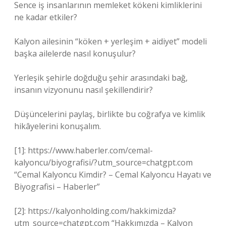
Sence iş insanlarının memleket kökeni kimliklerini
ne kadar etkiler?
Kalyon ailesinin “köken + yerleşim + aidiyet” modeli
başka ailelerde nasıl konuşulur?
Yerleşik şehirle doğduğu şehir arasındaki bağ,
insanın vizyonunu nasıl şekillendirir?
Düşüncelerini paylaş, birlikte bu coğrafya ve kimlik
hikâyelerini konuşalım.
[1]: https://www.haberler.com/cemal-
kalyoncu/biyografisi/?utm_source=chatgpt.com
“Cemal Kalyoncu Kimdir? – Cemal Kalyoncu Hayatı ve
Biyografisi – Haberler”
[2]: https://kalyonholding.com/hakkimizda?
utm_source=chatgpt.com “Hakkımızda – Kalyon