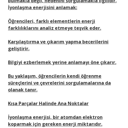
bulmakla değil, nedenini sorgulamakla ilgilidir.
İyonlaşma enerjisini anlamak:
Öğrencileri, farklı elementlerin enerji
farklılıklarını analiz etmeye teşvik eder.
Karşılaştırma ve çıkarım yapma becerilerini
geliştirir.
Bilgiyi ezberlemek yerine anlamayı öne çıkarır.
Bu yaklaşım, öğrencilerin kendi öğrenme
süreçlerini ve çevrelerini sorgulamalarına da
olanak tanır.
Kısa Parçalar Halinde Ana Noktalar
İyonlaşma enerjisi, bir atomdan elektron
koparmak için gereken enerji miktarıdır.