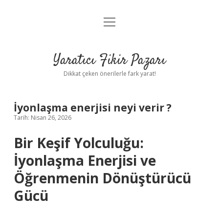
menüyü
Anasayfa
aç
Gizlilik Politikası
Yaratıcı Fikir Pazarı
Yasal Uyarı
Dikkat çeken önerilerle fark yarat!
Hakkımızda
İyonlaşma enerjisi neyi verir ?
Tarih: Nisan 26, 2026
Bir Keşif Yolculuğu:
İyonlaşma Enerjisi ve
Öğrenmenin Dönüştürücü
Gücü