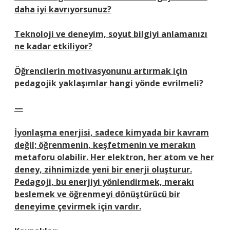
daha iyi kavrıyorsunuz?
Teknoloji ve deneyim, soyut bilgiyi anlamanızı
ne kadar etkiliyor?
Öğrencilerin motivasyonunu artırmak için
pedagojik yaklaşımlar hangi yönde evrilmeli?
—
İyonlaşma enerjisi, sadece kimyada bir kavram
değil; öğrenmenin, keşfetmenin ve merakın
metaforu olabilir. Her elektron, her atom ve her
deney, zihnimizde yeni bir enerji oluşturur.
Pedagoji, bu enerjiyi yönlendirmek, merakı
beslemek ve öğrenmeyi dönüştürücü bir
deneyime çevirmek için vardır.