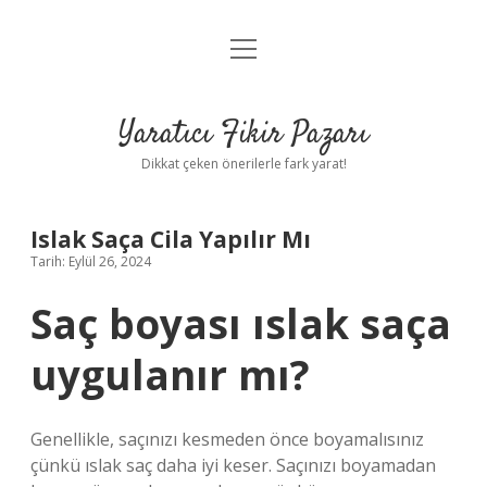
menüyü
Anasayfa
aç
Gizlilik Politikası
Yaratıcı Fikir Pazarı
Yasal Uyarı
Dikkat çeken önerilerle fark yarat!
Hakkımızda
Islak Saça Cila Yapılır Mı
Tarih: Eylül 26, 2024
Saç boyası ıslak saça
uygulanır mı?
Genellikle, saçınızı kesmeden önce boyamalısınız
çünkü ıslak saç daha iyi keser. Saçınızı boyamadan