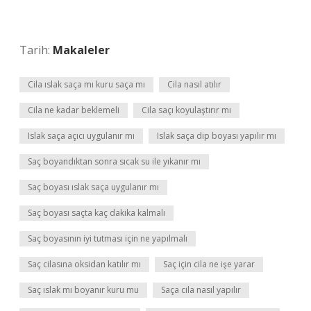
Tarih:
Makaleler
Cila ıslak saça mı kuru saça mı
Cila nasıl atılır
Cila ne kadar beklemeli
Cila saçı koyulaştırır mı
Islak saça açıcı uygulanır mı
Islak saça dip boyası yapılır mı
Saç boyandıktan sonra sıcak su ile yıkanır mı
Saç boyası ıslak saça uygulanır mı
Saç boyası saçta kaç dakika kalmalı
Saç boyasının iyi tutması için ne yapılmalı
Saç cilasına oksidan katılır mı
Saç için cila ne işe yarar
Saç ıslak mı boyanır kuru mu
Saça cila nasıl yapılır