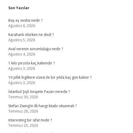
Sidebar
Son Yazılar
Baş eş seslisi nedir ?
Ağustos 6, 2026
Karahanlı ölürken ne dedi ?
Ağustos 5, 2026
Aval verenin sorumluluğu nedir ?
Ağustos 4, 2026
1 kilo pirzola kaç kalemdir ?
Ağustos 3, 2026
10 yıllık İngiltere vizesi ile bir yılda kaç gün kalınır ?
Ağustos 3, 2026
İstanbul Şişli Sosyete Pazarı nerede ?
Temmuz 30, 2026
Stefan Zweig’in ilk hangi kitabı okunmalı ?
Temmuz 28, 2026
Interesting bir sıfat mıdır ?
Temmuz 25, 2026