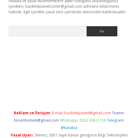
Hukuka ve yasal düzenlemelere aykırı olduğunu düşündüğünüz
içerikleri,
backlinkpanelicomtr@gmail.com
adresine bildirmeniz
halinde, ilgili içerikler yasal süre içerisinde sitemizden kaldırılacaktır.
Arama
line
Reklam ve İletişim:
E-mail:
backlinkpaneli@gmail.com
Teams:
forumhizmeti@gmail.com
Whatsapp: 0262 606 0 726
Telegram:
@karabul
Yasal Uyarı:
Sitemiz, 5651 Sayılı Kanun gereğince Bilgi Teknolojileri