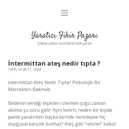
menüyü
Anasayfa
aç
Gizlilik Politikası
Yaratıcı Fikir Pazarı
Yasal Uyarı
Dikkat çeken önerilerle fark yarat!
Hakkımızda
İntermittan ateş nedir tıpta ?
Tarih: Ocak 11, 2026
İntermittan Ateş Nedir Tıpta? Psikolojik Bir
Mercekten Bakmak
Bedenin verdiği tepkileri izlerken çoğu zaman
aklıma şu soru gelir: Aynı belirti, neden bir kişide
panik yaratırken başka birinde neredeyse hiç
duygusal karşılık bulmaz? Ateş gibi “nesnel” kabul