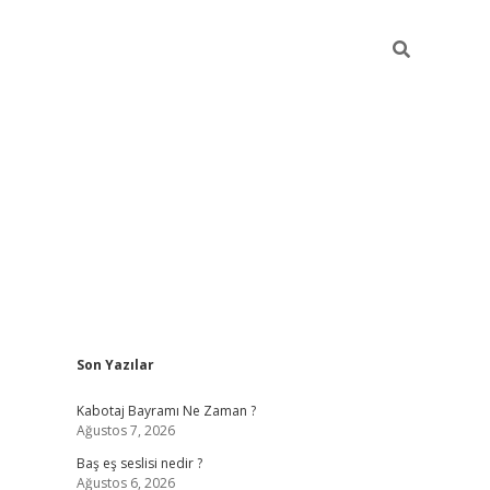
Sidebar
Son Yazılar
vdcasino.onl
Kabotaj Bayramı Ne Zaman ?
Ağustos 7, 2026
Baş eş seslisi nedir ?
Ağustos 6, 2026