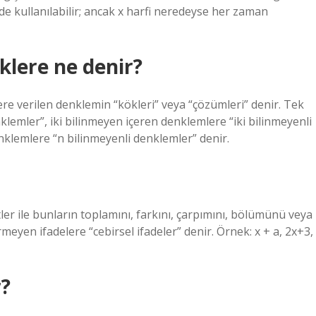
r de kullanılabilir; ancak x harfi neredeyse her zaman
iklere ne denir?
ere verilen denklemin “kökleri” veya “çözümleri” denir. Tek
lemler”, iki bilinmeyen içeren denklemlere “iki bilinmeyenli
nklemlere “n bilinmeyenli denklemler” denir.
ler ile bunların toplamını, farkını, çarpımını, bölümünü veya
rmeyen ifadelere “cebirsel ifadeler” denir. Örnek: x + a, 2x+3,
r?