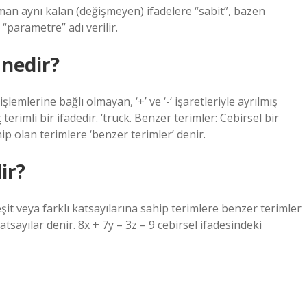
aman aynı kalan (değişmeyen) ifadelere “sabit”, bazen
 “parametre” adı verilir.
 nedir?
lemlerine bağlı olmayan, ‘+’ ve ‘-‘ işaretleriyle ayrılmış
 terimli bir ifadedir. ‘truck. Benzer terimler: Cebirsel bir
hip olan terimlere ‘benzer terimler’ denir.
ir?
şit veya farklı katsayılarına sahip terimlere benzer terimler
tsayılar denir. 8x + 7y – 3z – 9 cebirsel ifadesindeki