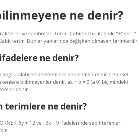
bilinmeyene ne denir?
akterler ve semboller. Terim: Cebirsel bir ifadede “+” ve “-”
. Sabit terim: Bunlar yanlarında değişken olmayan terimlerdir.
 ifadelere ne denir?
in doğru olabilen denklemlere denklemler denir. Cebirsel
şkenlere bilinmeyenler denir. ax + b = 0 (a 0) biçimindeki
lemler denir.
 terimlere ne denir?
EK: 6y + 12 ve −3x ​​​​​​− 9 ifadelerinde sabit terimleri
dir.