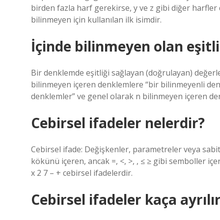
birden fazla harf gerekirse, y ve z gibi diğer harfle
bilinmeyen için kullanılan ilk isimdir.
İçinde bilinmeyen olan eşitl
Bir denklemde eşitliği sağlayan (doğrulayan) değerl
bilinmeyen içeren denklemlere “bir bilinmeyenli denk
denklemler” ve genel olarak n bilinmeyen içeren de
Cebirsel ifadeler nelerdir?
Cebirsel ifade: Değişkenler, parametreler veya sabit
kökünü içeren, ancak =, <, >, , ≤ ≥ gibi semboller içe
x 2 7 – + cebirsel ifadelerdir.
Cebirsel ifadeler kaça ayrılı